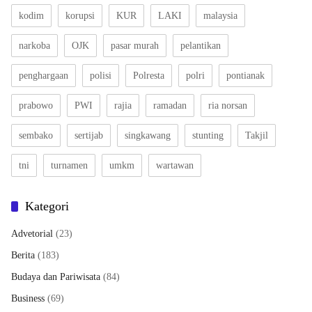
kodim
korupsi
KUR
LAKI
malaysia
narkoba
OJK
pasar murah
pelantikan
penghargaan
polisi
Polresta
polri
pontianak
prabowo
PWI
rajia
ramadan
ria norsan
sembako
sertijab
singkawang
stunting
Takjil
tni
turnamen
umkm
wartawan
Kategori
Advetorial
(23)
Berita
(183)
Budaya dan Pariwisata
(84)
Business
(69)