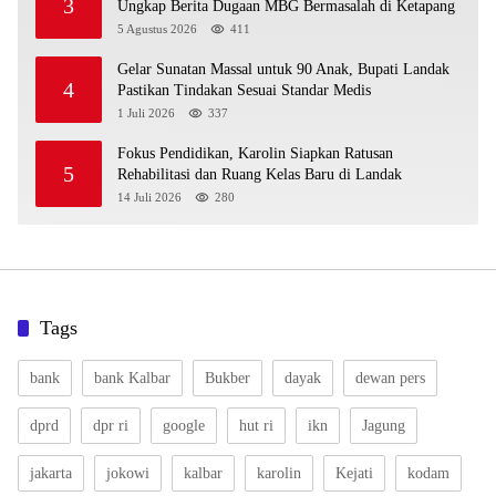
3
Ungkap Berita Dugaan MBG Bermasalah di Ketapang
5 Agustus 2026
411
Gelar Sunatan Massal untuk 90 Anak, Bupati Landak
4
Pastikan Tindakan Sesuai Standar Medis
1 Juli 2026
337
Fokus Pendidikan, Karolin Siapkan Ratusan
5
Rehabilitasi dan Ruang Kelas Baru di Landak
14 Juli 2026
280
Tags
bank
bank Kalbar
Bukber
dayak
dewan pers
dprd
dpr ri
google
hut ri
ikn
Jagung
jakarta
jokowi
kalbar
karolin
Kejati
kodam