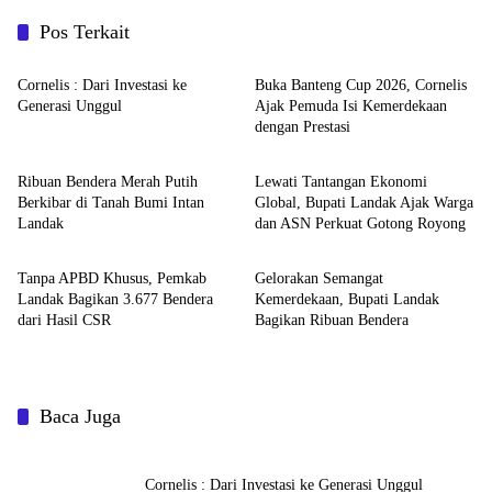
Pos Terkait
Pemerintahan dan Politik
Pemerintahan dan Politik
Cornelis : Dari Investasi ke
Buka Banteng Cup 2026, Cornelis
Generasi Unggul
Ajak Pemuda Isi Kemerdekaan
dengan Prestasi
Pemerintahan dan Politik
Pemerintahan dan Politik
Ribuan Bendera Merah Putih
Lewati Tantangan Ekonomi
Berkibar di Tanah Bumi Intan
Global, Bupati Landak Ajak Warga
Landak
dan ASN Perkuat Gotong Royong
Pemerintahan dan Politik
Pemerintahan dan Politik
Tanpa APBD Khusus, Pemkab
Gelorakan Semangat
Landak Bagikan 3.677 Bendera
Kemerdekaan, Bupati Landak
dari Hasil CSR
Bagikan Ribuan Bendera
Baca Juga
Cornelis : Dari Investasi ke Generasi Unggul