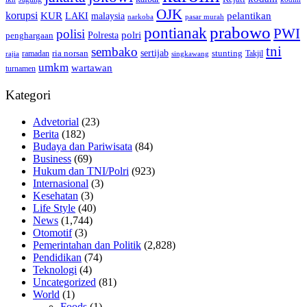
OJK
korupsi
pelantikan
KUR
LAKI
malaysia
pasar murah
narkoba
prabowo
pontianak
PWI
polisi
polri
Polresta
penghargaan
tni
sembako
sertijab
ria norsan
stunting
Takjil
ramadan
rajia
singkawang
umkm
wartawan
turnamen
Kategori
Advetorial
(23)
Berita
(182)
Budaya dan Pariwisata
(84)
Business
(69)
Hukum dan TNI/Polri
(923)
Internasional
(3)
Kesehatan
(3)
Life Style
(40)
News
(1,744)
Otomotif
(3)
Pemerintahan dan Politik
(2,828)
Pendidikan
(74)
Teknologi
(4)
Uncategorized
(81)
World
(1)
Foods
(1)