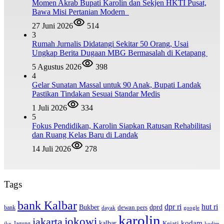
Momen Akrab Bupati Karolin dan Sekjen HKTI Pusat,
Bawa Misi Pertanian Modern
27 Juni 2026
514
3
Rumah Jurnalis Didatangi Sekitar 50 Orang, Usai
Ungkap Berita Dugaan MBG Bermasalah di Ketapang
5 Agustus 2026
398
4
Gelar Sunatan Massal untuk 90 Anak, Bupati Landak
Pastikan Tindakan Sesuai Standar Medis
1 Juli 2026
334
5
Fokus Pendidikan, Karolin Siapkan Ratusan Rehabilitasi
dan Ruang Kelas Baru di Landak
14 Juli 2026
278
Tags
bank Kalbar
dpr ri
hut ri
dprd
Bukber
dewan pers
bank
google
dayak
karolin
jokowi
jakarta
kalbar
kodam
Kejati
Jagung
ikn
kodim