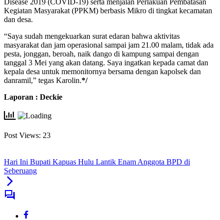
Disease 2019 (COVID-19) serta menjalan Perlakuan Pembatasan
Kegiatan Masyarakat (PPKM) berbasis Mikro di tingkat kecamatan
dan desa.
“Saya sudah mengekuarkan surat edaran bahwa aktivitas
masyarakat dan jam operasional sampai jam 21.00 malam, tidak ada
pesta, jonggan, beroah, naik dango di kampung sampai dengan
tanggal 3 Mei yang akan datang. Saya ingatkan kepada camat dan
kepala desa untuk memonitornya bersama dengan kapolsek dan
danramil,” tegas Karolin.
*/
Laporan : Deckie
Post Views:
23
Hari Ini Bupati Kapuas Hulu Lantik Enam Anggota BPD di
Seberuang