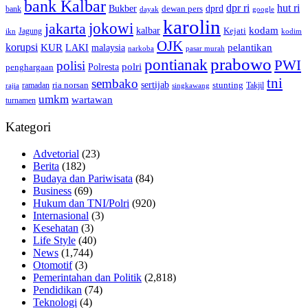
bank Kalbar
dpr ri
hut ri
dprd
Bukber
dewan pers
bank
google
dayak
karolin
jokowi
jakarta
kalbar
kodam
Kejati
Jagung
ikn
kodim
OJK
korupsi
pelantikan
KUR
LAKI
malaysia
pasar murah
narkoba
prabowo
pontianak
PWI
polisi
polri
Polresta
penghargaan
tni
sembako
sertijab
ria norsan
stunting
Takjil
ramadan
rajia
singkawang
umkm
wartawan
turnamen
Kategori
Advetorial
(23)
Berita
(182)
Budaya dan Pariwisata
(84)
Business
(69)
Hukum dan TNI/Polri
(920)
Internasional
(3)
Kesehatan
(3)
Life Style
(40)
News
(1,744)
Otomotif
(3)
Pemerintahan dan Politik
(2,818)
Pendidikan
(74)
Teknologi
(4)