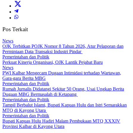
Pos Terkait
News
OJK Terbitkan POJK Nomor 8 Tahun 2026, Atur Pelaporan dan
Permintaan Data Transaksi Industri Pindar
Pemerintahan dan Politik
Perkuat Kinerja Organisasi, OJK Lantik Pejabat Baru
News
PWI Kalbar Mengecam Dugaan Intimidasi terhadap Wartawan,
Gara-gara Berita MBG
Pemerintahan dan Politik
Rumah Jurnalis Didatangi Sekitar 50 Orang, Usai Ungkap Berita
Dugaan MBG Bermasalah di Ketapang
Pemerintahan dan Politik
Tampil Berbalut Islami, Bupati Kapuas Hulu dan Istri Semarakkan
MTQ di Kayong Utara
Pemerintahan dan Politik
Bupati Kapuas Hulu Hadiri Malam Pembukaan MTQ XXXIV
Provinsi Kalbar di Kayong Utara