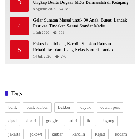
3
Ungkap Berita Dugaan MBG Bermasalah di Ketapang
5 Agustus 2026
384
Gelar Sunatan Massal untuk 90 Anak, Bupati Landak
4
Pastikan Tindakan Sesuai Standar Medis
1 Juli 2026
331
Fokus Pendidikan, Karolin Siapkan Ratusan
5
Rehabilitasi dan Ruang Kelas Baru di Landak
14 Juli 2026
276
Tags
bank
bank Kalbar
Bukber
dayak
dewan pers
dprd
dpr ri
google
hut ri
ikn
Jagung
jakarta
jokowi
kalbar
karolin
Kejati
kodam