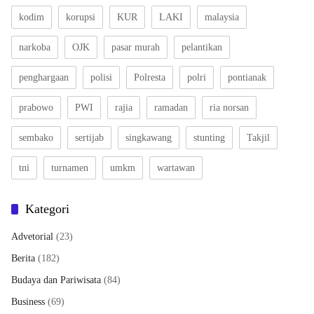
kodim
korupsi
KUR
LAKI
malaysia
narkoba
OJK
pasar murah
pelantikan
penghargaan
polisi
Polresta
polri
pontianak
prabowo
PWI
rajia
ramadan
ria norsan
sembako
sertijab
singkawang
stunting
Takjil
tni
turnamen
umkm
wartawan
Kategori
Advetorial
(23)
Berita
(182)
Budaya dan Pariwisata
(84)
Business
(69)