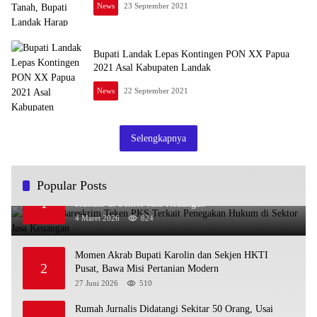
News
23 September 2021
Bupati Landak Lepas Kontingen PON XX Papua
2021 Asal Kabupaten Landak
News
22 September 2021
Selengkapnya
Popular Posts
OJK dan Bareskrim Teken PKS Terkait Penegakan
1
Hukum di Sektor Jasa Keuangan
4 Maret 2026
824
Momen Akrab Bupati Karolin dan Sekjen HKTI
2
Pusat, Bawa Misi Pertanian Modern
27 Juni 2026
510
Rumah Jurnalis Didatangi Sekitar 50 Orang, Usai