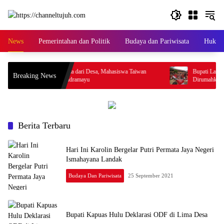
Langsung
ke
konten
News
Pemerintahan dan Politik
Budaya dan Pariwisata
Hukum 
Belajar Indonesia dari Desa, Mahasiswa Taiwan
Bupati Landak Teg
Breaking News
Mengabdi di Indramayu
Dirumahkan
Berita Terbaru
Hari Ini Karolin Bergelar Putri Permata Jaya Negeri
Ismahayana Landak
Budaya Dan Pariwisata
25 September 2021
Bupati Kapuas Hulu Deklarasi ODF di Lima Desa