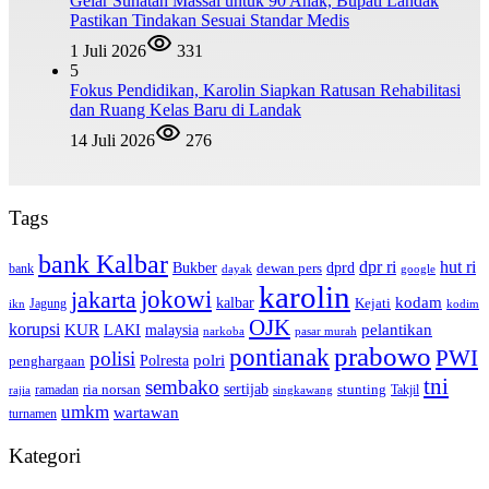
Gelar Sunatan Massal untuk 90 Anak, Bupati Landak
Pastikan Tindakan Sesuai Standar Medis
1 Juli 2026
331
5
Fokus Pendidikan, Karolin Siapkan Ratusan Rehabilitasi
dan Ruang Kelas Baru di Landak
14 Juli 2026
276
Tags
bank Kalbar
dpr ri
hut ri
dprd
Bukber
dewan pers
bank
google
dayak
karolin
jokowi
jakarta
kalbar
kodam
Kejati
Jagung
ikn
kodim
OJK
korupsi
pelantikan
KUR
LAKI
malaysia
pasar murah
narkoba
prabowo
pontianak
PWI
polisi
polri
Polresta
penghargaan
tni
sembako
sertijab
ria norsan
stunting
Takjil
ramadan
rajia
singkawang
umkm
wartawan
turnamen
Kategori