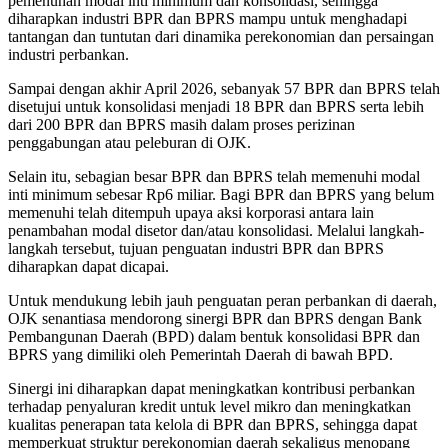
pemenuhan modal inti minimum dan konsolidasi, sehingga
diharapkan industri BPR dan BPRS mampu untuk menghadapi
tantangan dan tuntutan dari dinamika perekonomian dan persaingan
industri perbankan.
Sampai dengan akhir April 2026, sebanyak 57 BPR dan BPRS telah
disetujui untuk konsolidasi menjadi 18 BPR dan BPRS serta lebih
dari 200 BPR dan BPRS masih dalam proses perizinan
penggabungan atau peleburan di OJK.
Selain itu, sebagian besar BPR dan BPRS telah memenuhi modal
inti minimum sebesar Rp6 miliar. Bagi BPR dan BPRS yang belum
memenuhi telah ditempuh upaya aksi korporasi antara lain
penambahan modal disetor dan/atau konsolidasi. Melalui langkah-
langkah tersebut, tujuan penguatan industri BPR dan BPRS
diharapkan dapat dicapai.
Untuk mendukung lebih jauh penguatan peran perbankan di daerah,
OJK senantiasa mendorong sinergi BPR dan BPRS dengan Bank
Pembangunan Daerah (BPD) dalam bentuk konsolidasi BPR dan
BPRS yang dimiliki oleh Pemerintah Daerah di bawah BPD.
Sinergi ini diharapkan dapat meningkatkan kontribusi perbankan
terhadap penyaluran kredit untuk level mikro dan meningkatkan
kualitas penerapan tata kelola di BPR dan BPRS, sehingga dapat
memperkuat struktur perekonomian daerah sekaligus menopang