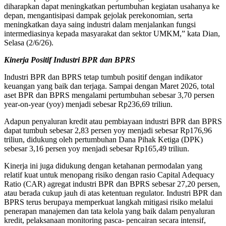
diharapkan dapat meningkatkan pertumbuhan kegiatan usahanya ke
depan, mengantisipasi dampak gejolak perekonomian, serta
meningkatkan daya saing industri dalam menjalankan fungsi
intermediasinya kepada masyarakat dan sektor UMKM,” kata Dian,
Selasa (2/6/26).
Kinerja Positif Industri BPR dan BPRS
Industri BPR dan BPRS tetap tumbuh positif dengan indikator
keuangan yang baik dan terjaga. Sampai dengan Maret 2026, total
aset BPR dan BPRS mengalami pertumbuhan sebesar 3,70 persen
year-on-year (yoy) menjadi sebesar Rp236,69 triliun.
Adapun penyaluran kredit atau pembiayaan industri BPR dan BPRS
dapat tumbuh sebesar 2,83 persen yoy menjadi sebesar Rp176,96
triliun, didukung oleh pertumbuhan Dana Pihak Ketiga (DPK)
sebesar 3,16 persen yoy menjadi sebesar Rp165,49 triliun.
Kinerja ini juga didukung dengan ketahanan permodalan yang
relatif kuat untuk menopang risiko dengan rasio Capital Adequacy
Ratio (CAR) agregat industri BPR dan BPRS sebesar 27,20 persen,
atau berada cukup jauh di atas ketentuan regulator. Industri BPR dan
BPRS terus berupaya memperkuat langkah mitigasi risiko melalui
penerapan manajemen dan tata kelola yang baik dalam penyaluran
kredit, pelaksanaan monitoring pasca- pencairan secara intensif,