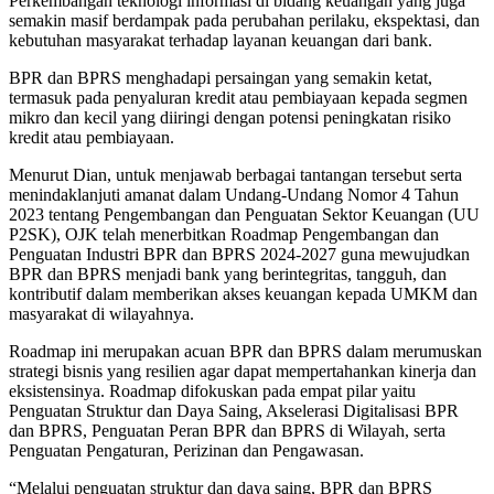
Perkembangan teknologi informasi di bidang keuangan yang juga
semakin masif berdampak pada perubahan perilaku, ekspektasi, dan
kebutuhan masyarakat terhadap layanan keuangan dari bank.
BPR dan BPRS menghadapi persaingan yang semakin ketat,
termasuk pada penyaluran kredit atau pembiayaan kepada segmen
mikro dan kecil yang diiringi dengan potensi peningkatan risiko
kredit atau pembiayaan.
Menurut Dian, untuk menjawab berbagai tantangan tersebut serta
menindaklanjuti amanat dalam Undang-Undang Nomor 4 Tahun
2023 tentang Pengembangan dan Penguatan Sektor Keuangan (UU
P2SK), OJK telah menerbitkan Roadmap Pengembangan dan
Penguatan Industri BPR dan BPRS 2024-2027 guna mewujudkan
BPR dan BPRS menjadi bank yang berintegritas, tangguh, dan
kontributif dalam memberikan akses keuangan kepada UMKM dan
masyarakat di wilayahnya.
Roadmap ini merupakan acuan BPR dan BPRS dalam merumuskan
strategi bisnis yang resilien agar dapat mempertahankan kinerja dan
eksistensinya. Roadmap difokuskan pada empat pilar yaitu
Penguatan Struktur dan Daya Saing, Akselerasi Digitalisasi BPR
dan BPRS, Penguatan Peran BPR dan BPRS di Wilayah, serta
Penguatan Pengaturan, Perizinan dan Pengawasan.
“Melalui penguatan struktur dan daya saing, BPR dan BPRS