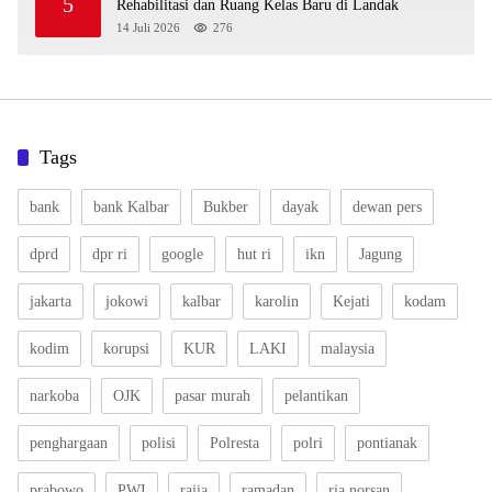
5
Rehabilitasi dan Ruang Kelas Baru di Landak
14 Juli 2026
276
Tags
bank
bank Kalbar
Bukber
dayak
dewan pers
dprd
dpr ri
google
hut ri
ikn
Jagung
jakarta
jokowi
kalbar
karolin
Kejati
kodam
kodim
korupsi
KUR
LAKI
malaysia
narkoba
OJK
pasar murah
pelantikan
penghargaan
polisi
Polresta
polri
pontianak
prabowo
PWI
rajia
ramadan
ria norsan