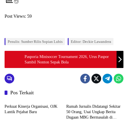
Post Views:
59
Penulis: Sumber Rilis Sopian Lubis
Editor: Deckie Lawandera
Pasporia Minisoccer Tournament 2026, Urus Paspor
Sambil Nonton Sepak Bola
Pos Terkait
Pemerintahan dan Politik
Pemerintahan dan Politik
Perkuat Kinerja Organisasi, OJK
Rumah Jurnalis Didatangi Sekitar
Lantik Pejabat Baru
50 Orang, Usai Ungkap Berita
Dugaan MBG Bermasalah di
Pemerintahan dan Politik
Pemerintahan dan Politik
Ketapang