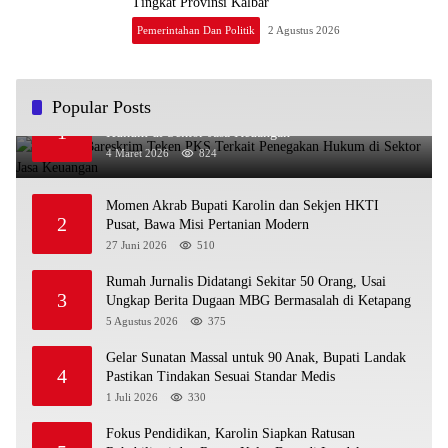
Tingkat Provinsi Kalbar
Pemerintahan Dan Politik
2 Agustus 2026
Popular Posts
OJK dan Bareskrim Teken PKS Terkait Penegakan
1
Hukum di Sektor Jasa Keuangan
4 Maret 2026
824
Momen Akrab Bupati Karolin dan Sekjen HKTI
2
Pusat, Bawa Misi Pertanian Modern
27 Juni 2026
510
Rumah Jurnalis Didatangi Sekitar 50 Orang, Usai
3
Ungkap Berita Dugaan MBG Bermasalah di Ketapang
5 Agustus 2026
375
Gelar Sunatan Massal untuk 90 Anak, Bupati Landak
4
Pastikan Tindakan Sesuai Standar Medis
1 Juli 2026
330
Fokus Pendidikan, Karolin Siapkan Ratusan