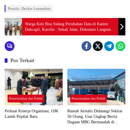
Penulis: Deckie Lawandera
Warga Kini Bisa Sidang Perubahan Data di Kantor
Dukcapil, Karolin : Sekali Jalan, Dokumen Langsung
Dibawa Pulang
Pos Terkait
Pemerintahan dan Politik
Pemerintahan dan Politik
Perkuat Kinerja Organisasi, OJK
Rumah Jurnalis Didatangi Sekitar
Lantik Pejabat Baru
50 Orang, Usai Ungkap Berita
Dugaan MBG Bermasalah di
Ketapang