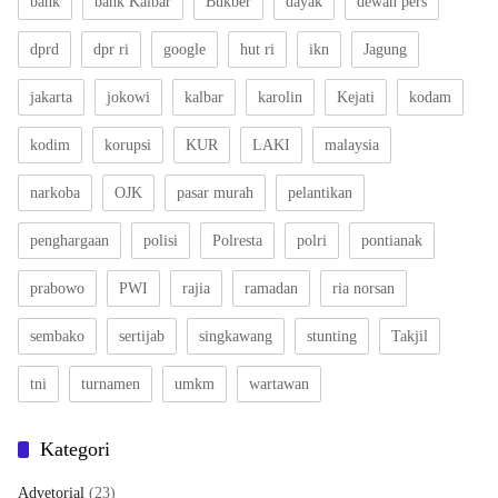
bank
bank Kalbar
Bukber
dayak
dewan pers
dprd
dpr ri
google
hut ri
ikn
Jagung
jakarta
jokowi
kalbar
karolin
Kejati
kodam
kodim
korupsi
KUR
LAKI
malaysia
narkoba
OJK
pasar murah
pelantikan
penghargaan
polisi
Polresta
polri
pontianak
prabowo
PWI
rajia
ramadan
ria norsan
sembako
sertijab
singkawang
stunting
Takjil
tni
turnamen
umkm
wartawan
Kategori
Advetorial
(23)