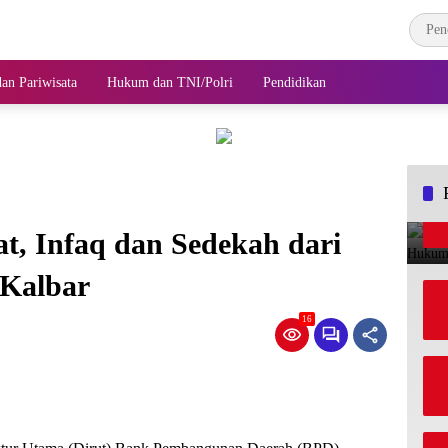
an Pariwisata
Hukum dan TNI/Polri
Pendidikan
t, Infaq dan Sedekah dari
 Kalbar
16