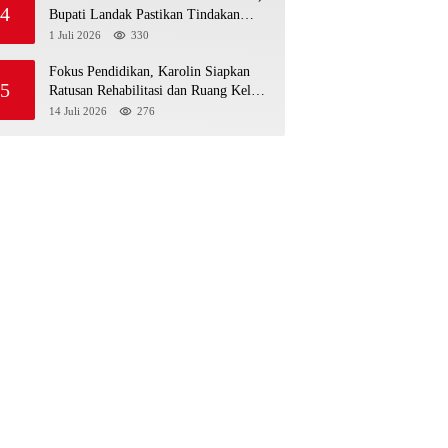
4
Bupati Landak Pastikan Tindakan
Sesuai Standar Medis
1 Juli 2026
330
Fokus Pendidikan, Karolin Siapkan
5
Ratusan Rehabilitasi dan Ruang Kelas
Baru di Landak
14 Juli 2026
276