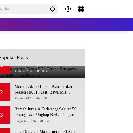
Popular Posts
OJK dan Bareskrim Teken PKS
1
Terkait Penegakan Hukum di Sektor
Jasa Keuangan
4 Maret 2026
824
Momen Akrab Bupati Karolin dan
2
Sekjen HKTI Pusat, Bawa Misi
Pertanian Modern
27 Juni 2026
510
Rumah Jurnalis Didatangi Sekitar 50
3
Orang, Usai Ungkap Berita Dugaan
MBG Bermasalah di Ketapang
5 Agustus 2026
375
Gelar Sunatan Massal untuk 90 Anak,