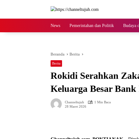
Langsung
ke
konten
News
Pemerintahan dan Politik
Budaya d
Beranda
Berita
Berita
Rokidi Serahkan Zaka
Keluarga Besar Bank
Channeltujuh
1 Min Baca
28 Maret 2026