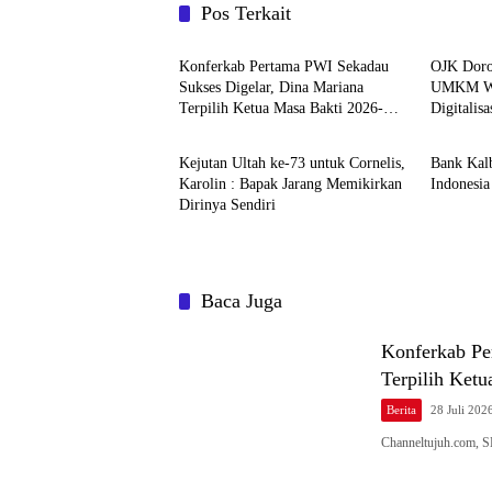
Pos Terkait
Berita
Berita
Konferkab Pertama PWI Sekadau
OJK Doro
Sukses Digelar, Dina Mariana
UMKM Wi
Terpilih Ketua Masa Bakti 2026-
Digitalis
Berita
Berita
2029
Kejutan Ultah ke-73 untuk Cornelis,
Bank Kal
Karolin : Bapak Jarang Memikirkan
Indonesi
Dirinya Sendiri
Baca Juga
Konferkab Pe
Terpilih Ket
Berita
28 Juli 202
Channeltujuh.com, 