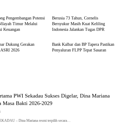
Berita
ng Pengembangan Potensi
Berusia 73 Tahun, Cornelis
layah Timur Melalui
Bersyukur Masih Kuat Keliling
asi Keuangan
Indonesia Jalankan Tugas DPR
Berita
bar Dukung Gerakan
Bank Kalbar dan BP Tapera Pastikan
a ASRI 2026
Penyaluran FLPP Tepat Sasaran
rtama PWI Sekadau Sukses Digelar, Dina Mariana
ua Masa Bakti 2026-2029
6
SEKADAU – Dina Mariana resmi terpilih secara…