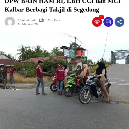
DPW BAIN HAM RI, LBH CCI dan MCI
Kalbar Berbagi Takjil di Segedong
31
Channeltujuh
1 Min Baca
16 Maret 2026