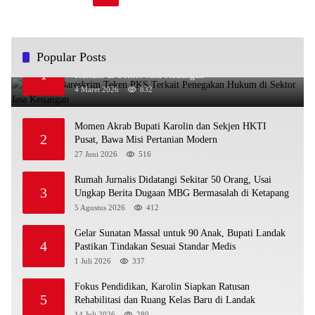
Popular Posts
OJK dan Bareskrim Teken PKS Terkait Penegakan
1
Hukum di Sektor Jasa Keuangan
4 Maret 2026
832
Momen Akrab Bupati Karolin dan Sekjen HKTI
2
Pusat, Bawa Misi Pertanian Modern
27 Juni 2026
516
Rumah Jurnalis Didatangi Sekitar 50 Orang, Usai
3
Ungkap Berita Dugaan MBG Bermasalah di Ketapang
5 Agustus 2026
412
Gelar Sunatan Massal untuk 90 Anak, Bupati Landak
4
Pastikan Tindakan Sesuai Standar Medis
1 Juli 2026
337
Fokus Pendidikan, Karolin Siapkan Ratusan
5
Rehabilitasi dan Ruang Kelas Baru di Landak
14 Juli 2026
280