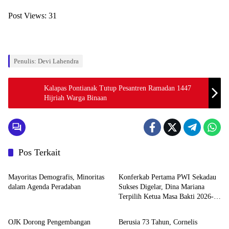
Post Views:
31
Penulis: Devi Lahendra
Kalapas Pontianak Tutup Pesantren Ramadan 1447
Hijriah Warga Binaan
Pos Terkait
Berita
Berita
Mayoritas Demografis, Minoritas
Konferkab Pertama PWI Sekadau
dalam Agenda Peradaban
Sukses Digelar, Dina Mariana
Terpilih Ketua Masa Bakti 2026-
Berita
Berita
2029
OJK Dorong Pengembangan
Berusia 73 Tahun, Cornelis