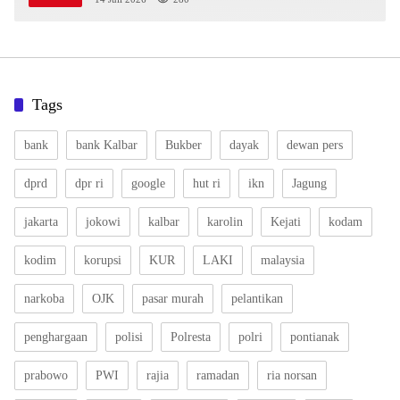
Tags
bank
bank Kalbar
Bukber
dayak
dewan pers
dprd
dpr ri
google
hut ri
ikn
Jagung
jakarta
jokowi
kalbar
karolin
Kejati
kodam
kodim
korupsi
KUR
LAKI
malaysia
narkoba
OJK
pasar murah
pelantikan
penghargaan
polisi
Polresta
polri
pontianak
prabowo
PWI
rajia
ramadan
ria norsan