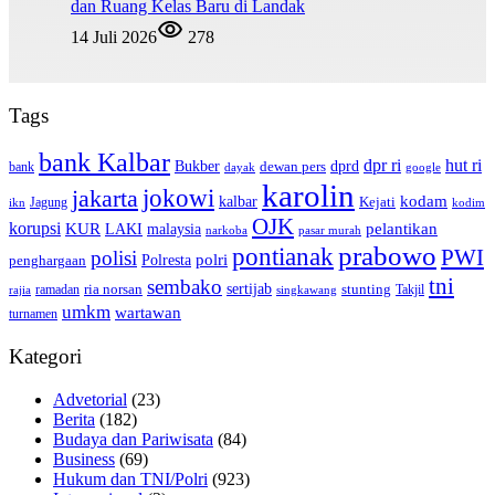
dan Ruang Kelas Baru di Landak
14 Juli 2026
278
Tags
bank Kalbar
dpr ri
hut ri
dprd
Bukber
dewan pers
bank
google
dayak
karolin
jokowi
jakarta
kalbar
kodam
Kejati
Jagung
ikn
kodim
OJK
korupsi
pelantikan
KUR
LAKI
malaysia
pasar murah
narkoba
prabowo
pontianak
PWI
polisi
polri
Polresta
penghargaan
tni
sembako
sertijab
ria norsan
stunting
Takjil
ramadan
rajia
singkawang
umkm
wartawan
turnamen
Kategori
Advetorial
(23)
Berita
(182)
Budaya dan Pariwisata
(84)
Business
(69)
Hukum dan TNI/Polri
(923)