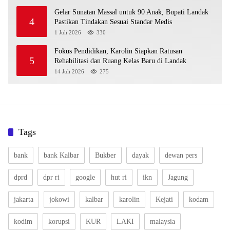
Gelar Sunatan Massal untuk 90 Anak, Bupati Landak
4
Pastikan Tindakan Sesuai Standar Medis
1 Juli 2026
330
Fokus Pendidikan, Karolin Siapkan Ratusan
5
Rehabilitasi dan Ruang Kelas Baru di Landak
14 Juli 2026
275
Tags
bank
bank Kalbar
Bukber
dayak
dewan pers
dprd
dpr ri
google
hut ri
ikn
Jagung
jakarta
jokowi
kalbar
karolin
Kejati
kodam
kodim
korupsi
KUR
LAKI
malaysia