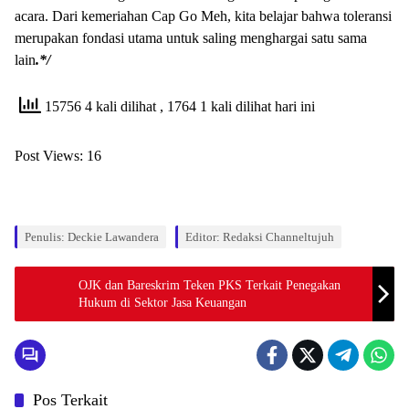
acara. Dari kemeriahan Cap Go Meh, kita belajar bahwa toleransi
merupakan fondasi utama untuk saling menghargai satu sama
lain
.*/
15756 4 kali dilihat
, 1764 1 kali dilihat hari ini
Post Views:
16
Penulis: Deckie Lawandera
Editor: Redaksi Channeltujuh
OJK dan Bareskrim Teken PKS Terkait Penegakan
Hukum di Sektor Jasa Keuangan
Pos Terkait
Pemerintahan dan Politik
Pemerintahan dan Politik