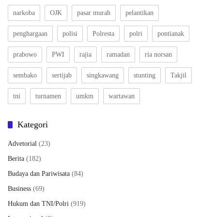
narkoba
OJK
pasar murah
pelantikan
penghargaan
polisi
Polresta
polri
pontianak
prabowo
PWI
rajia
ramadan
ria norsan
sembako
sertijab
singkawang
stunting
Takjil
tni
turnamen
umkm
wartawan
Kategori
Advetorial
(23)
Berita
(182)
Budaya dan Pariwisata
(84)
Business
(69)
Hukum dan TNI/Polri
(919)