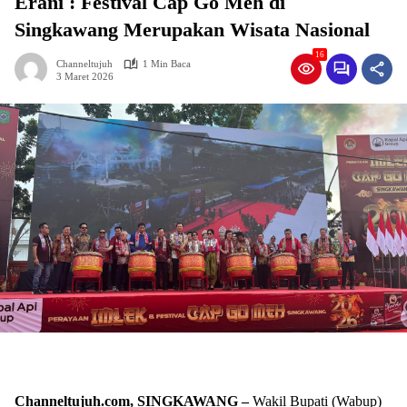
Erani : Festival Cap Go Meh di
Singkawang Merupakan Wisata Nasional
16
Channeltujuh
1 Min Baca
3 Maret 2026
Channeltujuh.com, SINGKAWANG –
Wakil Bupati (Wabup)