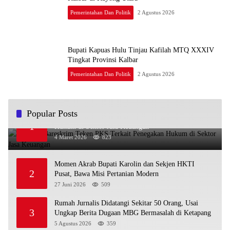
Pemerintahan Dan Politik
2 Agustus 2026
Bupati Kapuas Hulu Tinjau Kafilah MTQ XXXIV
Tingkat Provinsi Kalbar
Pemerintahan Dan Politik
2 Agustus 2026
Popular Posts
OJK dan Bareskrim Teken PKS Terkait Penegakan
1
Hukum di Sektor Jasa Keuangan
4 Maret 2026
823
Momen Akrab Bupati Karolin dan Sekjen HKTI
2
Pusat, Bawa Misi Pertanian Modern
27 Juni 2026
509
Rumah Jurnalis Didatangi Sekitar 50 Orang, Usai
3
Ungkap Berita Dugaan MBG Bermasalah di Ketapang
5 Agustus 2026
359