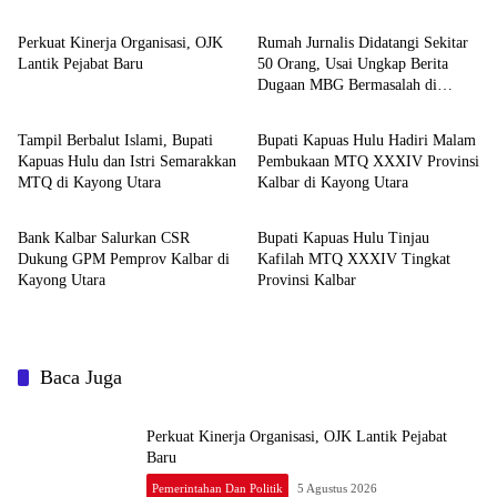
Perkuat Kinerja Organisasi, OJK
Rumah Jurnalis Didatangi Sekitar
Lantik Pejabat Baru
50 Orang, Usai Ungkap Berita
Dugaan MBG Bermasalah di
Pemerintahan dan Politik
Pemerintahan dan Politik
Ketapang
Tampil Berbalut Islami, Bupati
Bupati Kapuas Hulu Hadiri Malam
Kapuas Hulu dan Istri Semarakkan
Pembukaan MTQ XXXIV Provinsi
MTQ di Kayong Utara
Kalbar di Kayong Utara
Pemerintahan dan Politik
Pemerintahan dan Politik
Bank Kalbar Salurkan CSR
Bupati Kapuas Hulu Tinjau
Dukung GPM Pemprov Kalbar di
Kafilah MTQ XXXIV Tingkat
Kayong Utara
Provinsi Kalbar
Baca Juga
Perkuat Kinerja Organisasi, OJK Lantik Pejabat
Baru
Pemerintahan Dan Politik
5 Agustus 2026