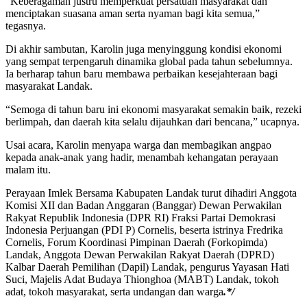
“Keberagaman justru memperkuat persatuan masyarakat dan
menciptakan suasana aman serta nyaman bagi kita semua,”
tegasnya.
Di akhir sambutan, Karolin juga menyinggung kondisi ekonomi
yang sempat terpengaruh dinamika global pada tahun sebelumnya.
Ia berharap tahun baru membawa perbaikan kesejahteraan bagi
masyarakat Landak.
“Semoga di tahun baru ini ekonomi masyarakat semakin baik, rezeki
berlimpah, dan daerah kita selalu dijauhkan dari bencana,” ucapnya.
Usai acara, Karolin menyapa warga dan membagikan angpao
kepada anak-anak yang hadir, menambah kehangatan perayaan
malam itu.
Perayaan Imlek Bersama Kabupaten Landak turut dihadiri Anggota
Komisi XII dan Badan Anggaran (Banggar) Dewan Perwakilan
Rakyat Republik Indonesia (DPR RI) Fraksi Partai Demokrasi
Indonesia Perjuangan (PDI P) Cornelis, beserta istrinya Fredrika
Cornelis, Forum Koordinasi Pimpinan Daerah (Forkopimda)
Landak, Anggota Dewan Perwakilan Rakyat Daerah (DPRD)
Kalbar Daerah Pemilihan (Dapil) Landak, pengurus Yayasan Hati
Suci, Majelis Adat Budaya Thionghoa (MABT) Landak, tokoh
adat, tokoh masyarakat, serta undangan dan warga
.*/