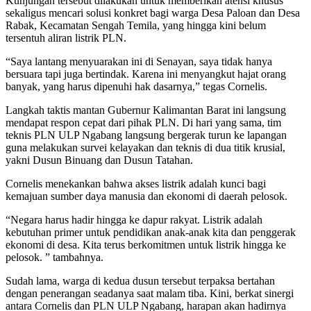
Kunjungan tersebut dilakukan untuk memberikan atensi khusus
sekaligus mencari solusi konkret bagi warga Desa Paloan dan Desa
Rabak, Kecamatan Sengah Temila, yang hingga kini belum
tersentuh aliran listrik PLN.
“Saya lantang menyuarakan ini di Senayan, saya tidak hanya
bersuara tapi juga bertindak. Karena ini menyangkut hajat orang
banyak, yang harus dipenuhi hak dasarnya,” tegas Cornelis.
Langkah taktis mantan Gubernur Kalimantan Barat ini langsung
mendapat respon cepat dari pihak PLN. Di hari yang sama, tim
teknis PLN ULP Ngabang langsung bergerak turun ke lapangan
guna melakukan survei kelayakan dan teknis di dua titik krusial,
yakni Dusun Binuang dan Dusun Tatahan.
Cornelis menekankan bahwa akses listrik adalah kunci bagi
kemajuan sumber daya manusia dan ekonomi di daerah pelosok.
“Negara harus hadir hingga ke dapur rakyat. Listrik adalah
kebutuhan primer untuk pendidikan anak-anak kita dan penggerak
ekonomi di desa. Kita terus berkomitmen untuk listrik hingga ke
pelosok. ” tambahnya.
Sudah lama, warga di kedua dusun tersebut terpaksa bertahan
dengan penerangan seadanya saat malam tiba. Kini, berkat sinergi
antara Cornelis dan PLN ULP Ngabang, harapan akan hadirnya