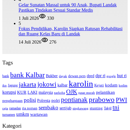
Gelar Sunatan Massal untuk 90 Anak, Bupati Landak
Pastikan Tindakan Sesuai Standar Medis
1 Juli 2026
330
5
Fokus Pendidikan, Karolin Siapkan Ratusan Rehabilitasi
dan Ruang Kelas Baru di Landak
14 Juli 2026
276
Tags
bank Kalbar
dpr ri
hut ri
dprd
Bukber
dewan pers
bank
google
dayak
karolin
jokowi
jakarta
kalbar
kodam
Kejati
Jagung
ikn
kodim
OJK
korupsi
pelantikan
KUR
LAKI
malaysia
pasar murah
narkoba
prabowo
pontianak
PWI
polisi
polri
Polresta
penghargaan
tni
sembako
sertijab
ria norsan
stunting
Takjil
ramadan
rajia
singkawang
umkm
wartawan
turnamen
Kategori