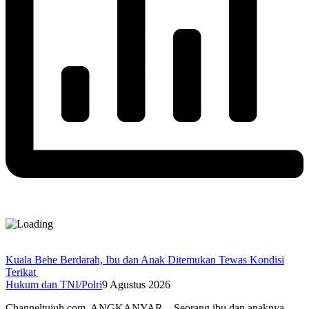
Kuala Behe Berdarah, Ibu dan Anak Ditemukan Tewas Kondisi
Terikat
Hukum dan TNI/Polri
9 Agustus 2026
Channeltujuh.com, ANGKANYAR – Seorang ibu dan anaknya