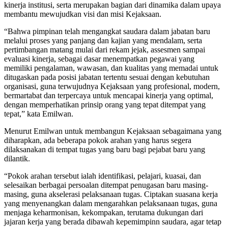
kinerja institusi, serta merupakan bagian dari dinamika dalam upaya
membantu mewujudkan visi dan misi Kejaksaan.
“Bahwa pimpinan telah mengangkat saudara dalam jabatan baru
melalui proses yang panjang dan kajian yang mendalam, serta
pertimbangan matang mulai dari rekam jejak, assesmen sampai
evaluasi kinerja, sebagai dasar menempatkan pegawai yang
memiliki pengalaman, wawasan, dan kualitas yang memadai untuk
ditugaskan pada posisi jabatan tertentu sesuai dengan kebutuhan
organisasi, guna terwujudnya Kejaksaan yang profesional, modern,
bermartabat dan terpercaya untuk mencapai kinerja yang optimal,
dengan memperhatikan prinsip orang yang tepat ditempat yang
tepat,” kata Emilwan.
Menurut Emilwan untuk membangun Kejaksaan sebagaimana yang
diharapkan, ada beberapa pokok arahan yang harus segera
dilaksanakan di tempat tugas yang baru bagi pejabat baru yang
dilantik.
“Pokok arahan tersebut ialah identifikasi, pelajari, kuasai, dan
selesaikan berbagai persoalan ditempat penugasan baru masing-
masing, guna akselerasi pelaksanaan tugas. Ciptakan suasana kerja
yang menyenangkan dalam mengarahkan pelaksanaan tugas, guna
menjaga keharmonisan, kekompakan, terutama dukungan dari
jajaran kerja yang berada dibawah kepemimpinn saudara, agar tetap