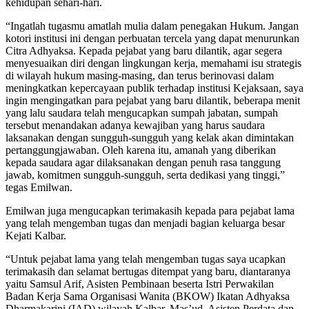
kehidupan sehari-hari.
“Ingatlah tugasmu amatlah mulia dalam penegakan Hukum. Jangan
kotori institusi ini dengan perbuatan tercela yang dapat menurunkan
Citra Adhyaksa. Kepada pejabat yang baru dilantik, agar segera
menyesuaikan diri dengan lingkungan kerja, memahami isu strategis
di wilayah hukum masing-masing, dan terus berinovasi dalam
meningkatkan kepercayaan publik terhadap institusi Kejaksaan, saya
ingin mengingatkan para pejabat yang baru dilantik, beberapa menit
yang lalu saudara telah mengucapkan sumpah jabatan, sumpah
tersebut menandakan adanya kewajiban yang harus saudara
laksanakan dengan sungguh-sungguh yang kelak akan dimintakan
pertanggungjawaban. Oleh karena itu, amanah yang diberikan
kepada saudara agar dilaksanakan dengan penuh rasa tanggung
jawab, komitmen sungguh-sungguh, serta dedikasi yang tinggi,”
tegas Emilwan.
Emilwan juga mengucapkan terimakasih kepada para pejabat lama
yang telah mengemban tugas dan menjadi bagian keluarga besar
Kejati Kalbar.
“Untuk pejabat lama yang telah mengemban tugas saya ucapkan
terimakasih dan selamat bertugas ditempat yang baru, diantaranya
yaitu Samsul Arif, Asisten Pembinaan beserta Istri Perwakilan
Badan Kerja Sama Organisasi Wanita (BKOW) Ikatan Adhyaksa
Dharmakarini (IAD) wilayah Kalbar. Mas’ud, Asisten Perdata dan