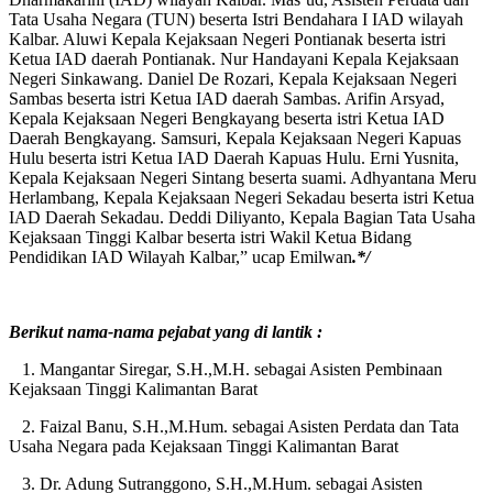
Tata Usaha Negara (TUN) beserta Istri Bendahara I IAD wilayah
Kalbar. Aluwi Kepala Kejaksaan Negeri Pontianak beserta istri
Ketua IAD daerah Pontianak. Nur Handayani Kepala Kejaksaan
Negeri Sinkawang. Daniel De Rozari, Kepala Kejaksaan Negeri
Sambas beserta istri Ketua IAD daerah Sambas. Arifin Arsyad,
Kepala Kejaksaan Negeri Bengkayang beserta istri Ketua IAD
Daerah Bengkayang. Samsuri, Kepala Kejaksaan Negeri Kapuas
Hulu beserta istri Ketua IAD Daerah Kapuas Hulu. Erni Yusnita,
Kepala Kejaksaan Negeri Sintang beserta suami. Adhyantana Meru
Herlambang, Kepala Kejaksaan Negeri Sekadau beserta istri Ketua
IAD Daerah Sekadau. Deddi Diliyanto, Kepala Bagian Tata Usaha
Kejaksaan Tinggi Kalbar beserta istri Wakil Ketua Bidang
Pendidikan IAD Wilayah Kalbar,” ucap Emilwan
.*/
Berikut nama-nama pejabat yang di lantik :
1. Mangantar Siregar, S.H.,M.H. sebagai Asisten Pembinaan
Kejaksaan Tinggi Kalimantan Barat
2. Faizal Banu, S.H.,M.Hum. sebagai Asisten Perdata dan Tata
Usaha Negara pada Kejaksaan Tinggi Kalimantan Barat
3. Dr. Adung Sutranggono, S.H.,M.Hum. sebagai Asisten