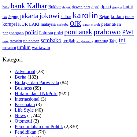
bank Kalbar
dpr ri
hut ri
dprd
Bukber
dewan pers
bank
google
dayak
karolin
jokowi
jakarta
kalbar
kodam
Kejati
Jagung
ikn
kodim
OJK
korupsi
pelantikan
KUR
LAKI
malaysia
pasar murah
narkoba
prabowo
pontianak
PWI
polisi
polri
Polresta
penghargaan
tni
sembako
sertijab
ria norsan
stunting
Takjil
ramadan
rajia
singkawang
umkm
wartawan
turnamen
Kategori
Advetorial
(23)
Berita
(183)
Budaya dan Pariwisata
(84)
Business
(69)
Hukum dan TNI/Polri
(925)
Internasional
(3)
Kesehatan
(3)
Life Style
(40)
News
(1,744)
Otomotif
(3)
Pemerintahan dan Politik
(2,830)
Pendidikan
(74)