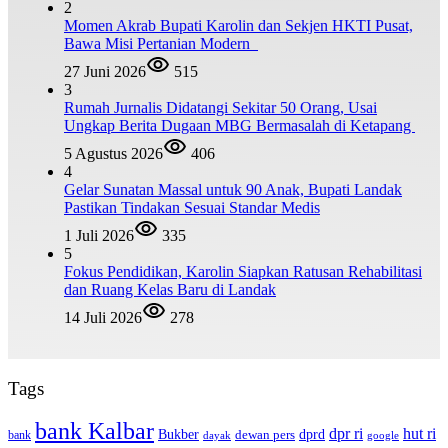
2
Momen Akrab Bupati Karolin dan Sekjen HKTI Pusat,
Bawa Misi Pertanian Modern
27 Juni 2026
515
3
Rumah Jurnalis Didatangi Sekitar 50 Orang, Usai
Ungkap Berita Dugaan MBG Bermasalah di Ketapang
5 Agustus 2026
406
4
Gelar Sunatan Massal untuk 90 Anak, Bupati Landak
Pastikan Tindakan Sesuai Standar Medis
1 Juli 2026
335
5
Fokus Pendidikan, Karolin Siapkan Ratusan Rehabilitasi
dan Ruang Kelas Baru di Landak
14 Juli 2026
278
Tags
bank Kalbar
dpr ri
hut ri
dprd
Bukber
dewan pers
bank
google
dayak