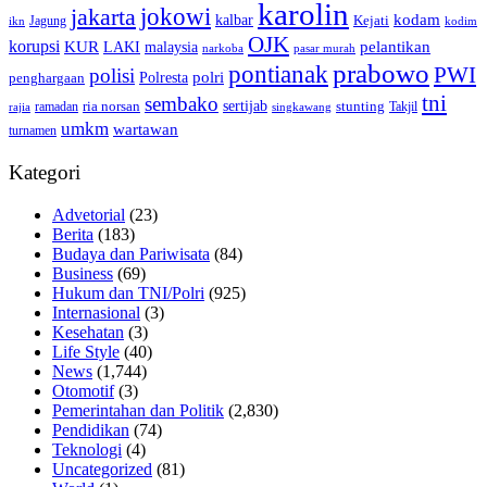
karolin
jokowi
jakarta
kalbar
kodam
Kejati
Jagung
ikn
kodim
OJK
korupsi
pelantikan
KUR
LAKI
malaysia
pasar murah
narkoba
prabowo
pontianak
PWI
polisi
polri
Polresta
penghargaan
tni
sembako
sertijab
ria norsan
stunting
Takjil
ramadan
rajia
singkawang
umkm
wartawan
turnamen
Kategori
Advetorial
(23)
Berita
(183)
Budaya dan Pariwisata
(84)
Business
(69)
Hukum dan TNI/Polri
(925)
Internasional
(3)
Kesehatan
(3)
Life Style
(40)
News
(1,744)
Otomotif
(3)
Pemerintahan dan Politik
(2,830)
Pendidikan
(74)
Teknologi
(4)
Uncategorized
(81)