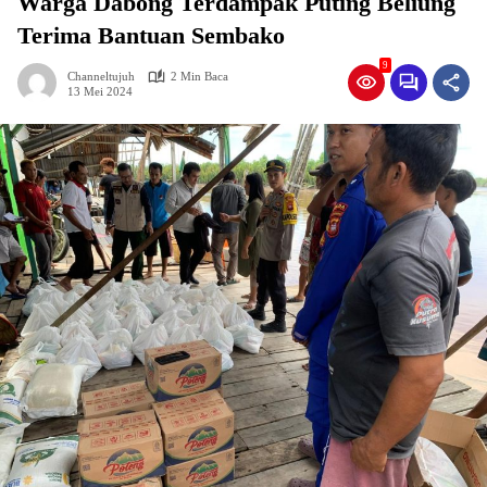
Warga Dabong Terdampak Puting Beliung
Terima Bantuan Sembako
9
Channeltujuh
2 Min Baca
13 Mei 2024