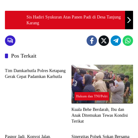
Sis Hadiri Syukuran Atas Panen Padi di Desa Tanjung
Karang
Pos Terkait
Hukum dan TNI/Polri
Tim Damkarhutla Polres Ketapang
Gerak Cepat Padamkan Karhutla
Hukum dan TNI/Polri
Kuala Behe Berdarah, Ibu dan
Anak Ditemukan Tewas Kondisi
Terikat
Hukum dan TNI/Polri
Hukum dan TNI/Polri
Paspor Jadi, Konvoi Jalan,
Sinergitas Polsek Sokan Bersama