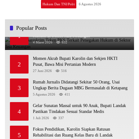
Hukum Dan TNI/Polri
6 Agustus 2026
Popular Posts
OJK dan Bareskrim Teken PKS Terkait Penegakan
1
Hukum di Sektor Jasa Keuangan
4 Maret 2026
832
Momen Akrab Bupati Karolin dan Sekjen HKTI
2
Pusat, Bawa Misi Pertanian Modern
27 Juni 2026
516
Rumah Jurnalis Didatangi Sekitar 50 Orang, Usai
3
Ungkap Berita Dugaan MBG Bermasalah di Ketapang
5 Agustus 2026
411
Gelar Sunatan Massal untuk 90 Anak, Bupati Landak
4
Pastikan Tindakan Sesuai Standar Medis
1 Juli 2026
337
Fokus Pendidikan, Karolin Siapkan Ratusan
5
Rehabilitasi dan Ruang Kelas Baru di Landak