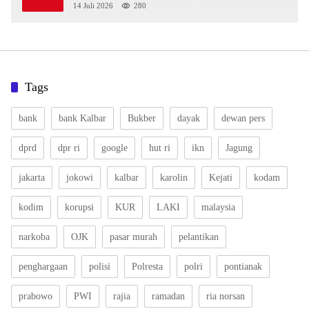
14 Juli 2026
280
Tags
bank
bank Kalbar
Bukber
dayak
dewan pers
dprd
dpr ri
google
hut ri
ikn
Jagung
jakarta
jokowi
kalbar
karolin
Kejati
kodam
kodim
korupsi
KUR
LAKI
malaysia
narkoba
OJK
pasar murah
pelantikan
penghargaan
polisi
Polresta
polri
pontianak
prabowo
PWI
rajia
ramadan
ria norsan