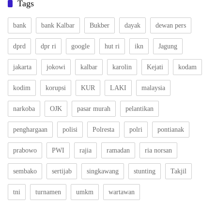
Tags
bank
bank Kalbar
Bukber
dayak
dewan pers
dprd
dpr ri
google
hut ri
ikn
Jagung
jakarta
jokowi
kalbar
karolin
Kejati
kodam
kodim
korupsi
KUR
LAKI
malaysia
narkoba
OJK
pasar murah
pelantikan
penghargaan
polisi
Polresta
polri
pontianak
prabowo
PWI
rajia
ramadan
ria norsan
sembako
sertijab
singkawang
stunting
Takjil
tni
turnamen
umkm
wartawan