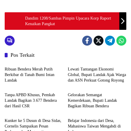
Dandim 1208/Sambas Pimpin Upacara Korp Raport
Kenaikan Pangkat
Pos Terkait
Pemerintahan dan Politik
Pemerintahan dan Politik
Ribuan Bendera Merah Putih
Lewati Tantangan Ekonomi
Berkibar di Tanah Bumi Intan
Global, Bupati Landak Ajak Warga
Landak
dan ASN Perkuat Gotong Royong
Pemerintahan dan Politik
Pemerintahan dan Politik
Tanpa APBD Khusus, Pemkab
Gelorakan Semangat
Landak Bagikan 3.677 Bendera
Kemerdekaan, Bupati Landak
dari Hasil CSR
Bagikan Ribuan Bendera
Pemerintahan dan Politik
Pemerintahan dan Politik
Kunker ke 5 Dusun di Desa Sidas,
Belajar Indonesia dari Desa,
Cornelis Sampaikan Pesan
Mahasiswa Taiwan Mengabdi di