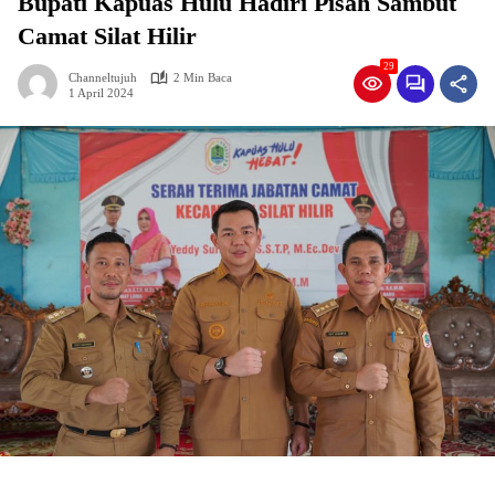
Bupati Kapuas Hulu Hadiri Pisah Sambut
Camat Silat Hilir
29
Channeltujuh
2 Min Baca
1 April 2024