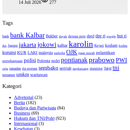
14 Juli 2026
277
Tags
bank Kalbar
dpr ri
hut ri
dprd
Bukber
dewan pers
bank
google
dayak
karolin
jokowi
jakarta
kalbar
kodam
Kejati
Jagung
ikn
kodim
OJK
korupsi
pelantikan
KUR
LAKI
malaysia
pasar murah
narkoba
prabowo
pontianak
PWI
polisi
polri
Polresta
penghargaan
tni
sembako
sertijab
ria norsan
stunting
Takjil
ramadan
rajia
singkawang
umkm
wartawan
turnamen
Kategori
Advetorial
(23)
Berita
(182)
Budaya dan Pariwisata
(84)
Business
(69)
Hukum dan TNI/Polri
(923)
Internasional
(3)
Kesehatan
(3)