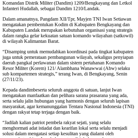
Komandan Distrik Militer (Dandim) 1209/Bengkayang dan Letkol
Infanteri Hudallah, sebagai Dandim 1210/Landak.
Dalam amanatnya, Pangdam XII/Tpr, Mayjen TNI Iwan Setiawan
mengatakan pembentukan Kodim di Kabupaten Bengkayang dan
Kabupaten Landak merupakan kebutuhan organisasi yang strategis
dalam rangka gelar kekuatan satuan komando wilayahan (satkowil)
di wilayah Kalimantan Barat.
“Disamping untuk memudahkan koordinasi pada tingkat kabupaten
juga untuk pemerataan pembangunan wilayah, sekaligus penyiapan
daerah pangkal perlawanan dalam sistem pertahanan Komando
Resor Militer (Korem) 121/ Alambhana Wanawwai (Abw) selaku
sub kompartemen strategis,” terang Iwan, di Bengkayang, Senin
(27/11/23).
Kepada dandimbeserta seluruh anggota di satuan, lanjut Iwan
mengatakan manfaatkan dan pelihara sarana prasarana yang ada,
serta selalu jalin hubungan yang harmonis dengan seluruh lapisan
masyarakat, agar kemanunggalan Tentara Nasional Indonesia (TNI)
dengan rakyat tetap terjaga dengan baik.
“Jadilah kalian patriot pembela rakyat sejati, yang selalu
menghormati adat istiadat dan kearifan lokal serta selalu menjadi
solusi dalam mengatasi setiap kesulitan yang dialami oleh