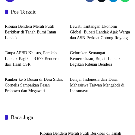
Pos Terkait
Pemerintahan dan Politik
Pemerintahan dan Politik
Ribuan Bendera Merah Putih
Lewati Tantangan Ekonomi
Berkibar di Tanah Bumi Intan
Global, Bupati Landak Ajak Warga
Landak
dan ASN Perkuat Gotong Royong
Pemerintahan dan Politik
Pemerintahan dan Politik
Tanpa APBD Khusus, Pemkab
Gelorakan Semangat
Landak Bagikan 3.677 Bendera
Kemerdekaan, Bupati Landak
dari Hasil CSR
Bagikan Ribuan Bendera
Pemerintahan dan Politik
Pemerintahan dan Politik
Kunker ke 5 Dusun di Desa Sidas,
Belajar Indonesia dari Desa,
Cornelis Sampaikan Pesan
Mahasiswa Taiwan Mengabdi di
Prabowo dan Megawati
Indramayu
Baca Juga
Ribuan Bendera Merah Putih Berkibar di Tanah