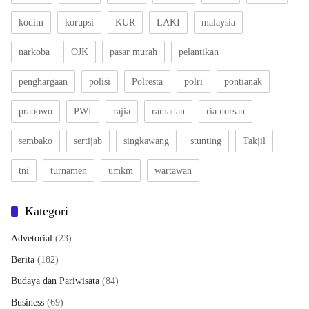
kodim
korupsi
KUR
LAKI
malaysia
narkoba
OJK
pasar murah
pelantikan
penghargaan
polisi
Polresta
polri
pontianak
prabowo
PWI
rajia
ramadan
ria norsan
sembako
sertijab
singkawang
stunting
Takjil
tni
turnamen
umkm
wartawan
Kategori
Advetorial
(23)
Berita
(182)
Budaya dan Pariwisata
(84)
Business
(69)