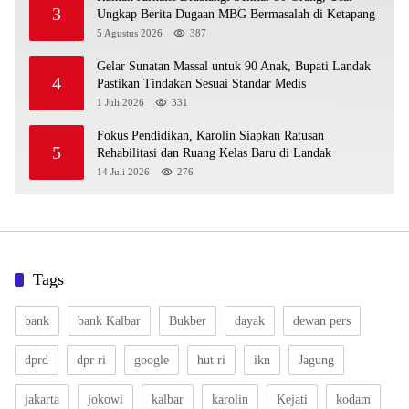
3
Ungkap Berita Dugaan MBG Bermasalah di Ketapang
5 Agustus 2026
387
Gelar Sunatan Massal untuk 90 Anak, Bupati Landak
4
Pastikan Tindakan Sesuai Standar Medis
1 Juli 2026
331
Fokus Pendidikan, Karolin Siapkan Ratusan
5
Rehabilitasi dan Ruang Kelas Baru di Landak
14 Juli 2026
276
Tags
bank
bank Kalbar
Bukber
dayak
dewan pers
dprd
dpr ri
google
hut ri
ikn
Jagung
jakarta
jokowi
kalbar
karolin
Kejati
kodam