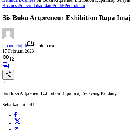
Beranda
Business
Sis Buka Artpreneur Exhibition Rupa Imaji Selay
Business
Pemerintahan dan Politik
Pendidikan
Sis Buka Artpreneur Exhibition Rupa Ima
Channeltujuh
1 min baca
17 Februari 2023
12
×
Sis Buka Artpreneur Exhibition Rupa Imaji Selayang Pandang
Sebarkan artikel ini