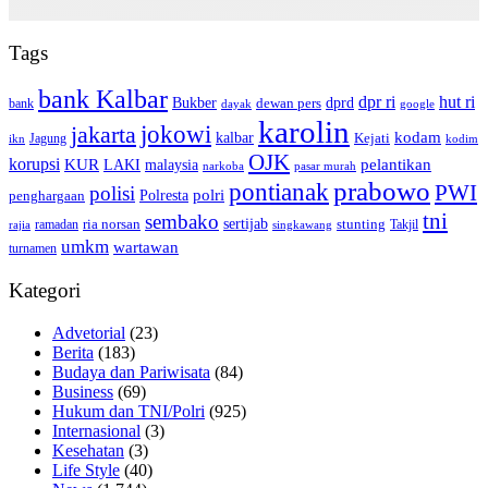
Tags
bank Kalbar
dpr ri
hut ri
dprd
Bukber
dewan pers
bank
google
dayak
karolin
jokowi
jakarta
kalbar
kodam
Kejati
Jagung
ikn
kodim
OJK
korupsi
pelantikan
KUR
LAKI
malaysia
pasar murah
narkoba
prabowo
pontianak
PWI
polisi
polri
Polresta
penghargaan
tni
sembako
sertijab
ria norsan
stunting
Takjil
ramadan
rajia
singkawang
umkm
wartawan
turnamen
Kategori
Advetorial
(23)
Berita
(183)
Budaya dan Pariwisata
(84)
Business
(69)
Hukum dan TNI/Polri
(925)
Internasional
(3)
Kesehatan
(3)
Life Style
(40)