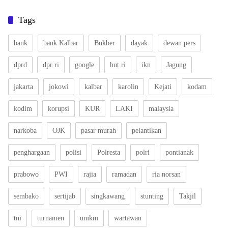
Tags
bank
bank Kalbar
Bukber
dayak
dewan pers
dprd
dpr ri
google
hut ri
ikn
Jagung
jakarta
jokowi
kalbar
karolin
Kejati
kodam
kodim
korupsi
KUR
LAKI
malaysia
narkoba
OJK
pasar murah
pelantikan
penghargaan
polisi
Polresta
polri
pontianak
prabowo
PWI
rajia
ramadan
ria norsan
sembako
sertijab
singkawang
stunting
Takjil
tni
turnamen
umkm
wartawan