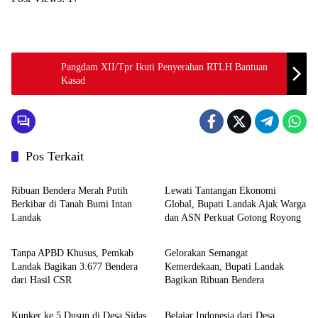
Pangdam XII/Tpr Ikuti Penyerahan RTLH Bantuan
Kasad
Pos Terkait
Pemerintahan dan Politik
Pemerintahan dan Politik
Ribuan Bendera Merah Putih
Lewati Tantangan Ekonomi
Berkibar di Tanah Bumi Intan
Global, Bupati Landak Ajak Warga
Landak
dan ASN Perkuat Gotong Royong
Pemerintahan dan Politik
Pemerintahan dan Politik
Tanpa APBD Khusus, Pemkab
Gelorakan Semangat
Landak Bagikan 3.677 Bendera
Kemerdekaan, Bupati Landak
dari Hasil CSR
Bagikan Ribuan Bendera
Pemerintahan dan Politik
Pemerintahan dan Politik
Kunker ke 5 Dusun di Desa Sidas,
Belajar Indonesia dari Desa,