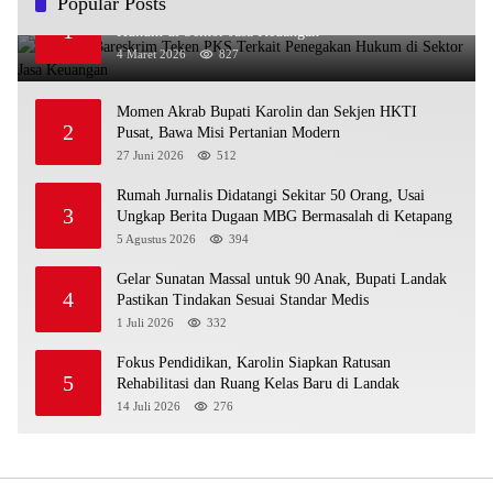
Popular Posts
OJK dan Bareskrim Teken PKS Terkait Penegakan
1
Hukum di Sektor Jasa Keuangan
4 Maret 2026
827
Momen Akrab Bupati Karolin dan Sekjen HKTI
2
Pusat, Bawa Misi Pertanian Modern
27 Juni 2026
512
Rumah Jurnalis Didatangi Sekitar 50 Orang, Usai
3
Ungkap Berita Dugaan MBG Bermasalah di Ketapang
5 Agustus 2026
394
Gelar Sunatan Massal untuk 90 Anak, Bupati Landak
4
Pastikan Tindakan Sesuai Standar Medis
1 Juli 2026
332
Fokus Pendidikan, Karolin Siapkan Ratusan
5
Rehabilitasi dan Ruang Kelas Baru di Landak
14 Juli 2026
276