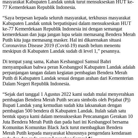
masyarakat Kabupaten Landak untuk turut mensukseskan HUT ke-
77 Kemerdekaan Republik Indonesia.
“Saya berpesan kepada seluruh masyarakat, terkhusus masyarakat
Kabupaten Landak untuk berpatisipasi dalam mensukseskan HUT
ke-77 Kemerdekaan Republik Indonesia ini dengan semangat
kemerdekaan dan juga jangan lupa selain memasang Bendera Merah
Putih kita juga memasang masker. Hal ini dikarenakan situasi
Coronavirus Disease 2019 (Covid-19) masih belum menentu
meskipun di Kabupaten Landak sudah di level 1,” pesannya.
Di tempat yang sama, Kaban Kesbangpol Samsul Bahri
menyampaikan bahwa peran Kesbangpol Kabupaten Landak adalah
perpanjangan tangan dalam kegiatan pembagian Bendera Merah
Putih di Kabupaten Landak sesuai dengan arahan dari Kementerian
Dalam Negeri Republik Indonesia.
“Sejak dari tanggal 1 Agustus 2022 kami sudah mulai menyerahkan
pembagian Bendera Merah Putih secara simbolis oleh Pejabat (Pj)
Bupati Landak yang kemudian sudah kita laksanakan dengan
pembagian 500 bendera di Kabupaten Landak. Itulah salah satu
bentuk upaya kami dalam mensukseskan Pencanangan Gerakan 10
Juta Bendera Merah Putih dan pada hari ini Kesbangpol bersama
Komunitas Komunitas Black Jack turut membagikan Bendera
Merah Putih kepada masyarakat khususnya pengendara kendaraan