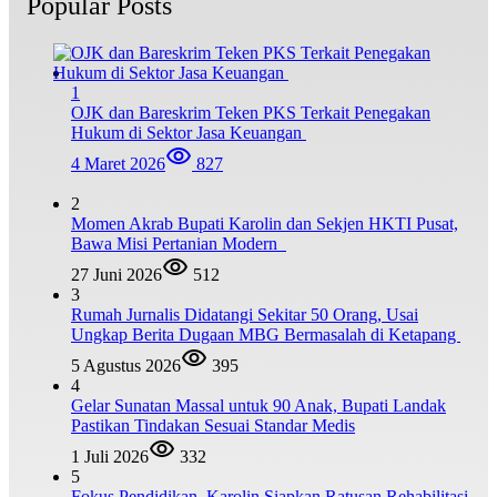
Popular Posts
1
OJK dan Bareskrim Teken PKS Terkait Penegakan
Hukum di Sektor Jasa Keuangan
4 Maret 2026
827
2
Momen Akrab Bupati Karolin dan Sekjen HKTI Pusat,
Bawa Misi Pertanian Modern
27 Juni 2026
512
3
Rumah Jurnalis Didatangi Sekitar 50 Orang, Usai
Ungkap Berita Dugaan MBG Bermasalah di Ketapang
5 Agustus 2026
395
4
Gelar Sunatan Massal untuk 90 Anak, Bupati Landak
Pastikan Tindakan Sesuai Standar Medis
1 Juli 2026
332
5
Fokus Pendidikan, Karolin Siapkan Ratusan Rehabilitasi