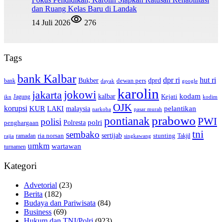
dan Ruang Kelas Baru di Landak
14 Juli 2026
276
Tags
bank Kalbar
dpr ri
hut ri
dprd
Bukber
dewan pers
bank
google
dayak
karolin
jokowi
jakarta
kalbar
kodam
Kejati
Jagung
ikn
kodim
OJK
korupsi
pelantikan
KUR
LAKI
malaysia
pasar murah
narkoba
prabowo
pontianak
PWI
polisi
polri
Polresta
penghargaan
tni
sembako
sertijab
ria norsan
stunting
Takjil
ramadan
rajia
singkawang
umkm
wartawan
turnamen
Kategori
Advetorial
(23)
Berita
(182)
Budaya dan Pariwisata
(84)
Business
(69)
Hukum dan TNI/Polri
(923)