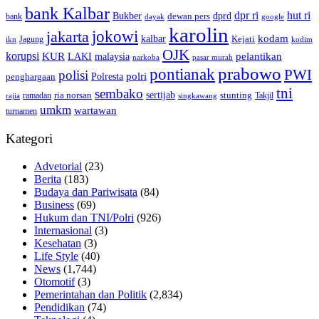
bank Kalbar
dpr ri
hut ri
dprd
Bukber
dewan pers
bank
google
dayak
karolin
jokowi
jakarta
kalbar
kodam
Kejati
Jagung
ikn
kodim
OJK
korupsi
pelantikan
KUR
LAKI
malaysia
pasar murah
narkoba
prabowo
pontianak
PWI
polisi
polri
Polresta
penghargaan
tni
sembako
sertijab
ria norsan
stunting
Takjil
ramadan
rajia
singkawang
umkm
wartawan
turnamen
Kategori
Advetorial
(23)
Berita
(183)
Budaya dan Pariwisata
(84)
Business
(69)
Hukum dan TNI/Polri
(926)
Internasional
(3)
Kesehatan
(3)
Life Style
(40)
News
(1,744)
Otomotif
(3)
Pemerintahan dan Politik
(2,834)
Pendidikan
(74)