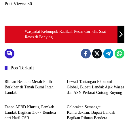
Post Views:
36
Waspadai Kelompok Radikal, Pesan Cornelis Saat
Reses di Banying
Pos Terkait
Pemerintahan dan Politik
Pemerintahan dan Politik
Ribuan Bendera Merah Putih
Lewati Tantangan Ekonomi
Berkibar di Tanah Bumi Intan
Global, Bupati Landak Ajak Warga
Landak
dan ASN Perkuat Gotong Royong
Pemerintahan dan Politik
Pemerintahan dan Politik
Tanpa APBD Khusus, Pemkab
Gelorakan Semangat
Landak Bagikan 3.677 Bendera
Kemerdekaan, Bupati Landak
dari Hasil CSR
Bagikan Ribuan Bendera
Pemerintahan dan Politik
Pemerintahan dan Politik