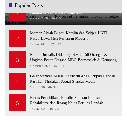
Popular Posts
OJK dan Bareskrim Teken PKS Terkait Penegakan
1
Hukum di Sektor Jasa Keuangan
4 Maret 2026
827
Momen Akrab Bupati Karolin dan Sekjen HKTI
2
Pusat, Bawa Misi Pertanian Modern
27 Juni 2026
512
Rumah Jurnalis Didatangi Sekitar 50 Orang, Usai
3
Ungkap Berita Dugaan MBG Bermasalah di Ketapang
5 Agustus 2026
394
Gelar Sunatan Massal untuk 90 Anak, Bupati Landak
4
Pastikan Tindakan Sesuai Standar Medis
1 Juli 2026
332
Fokus Pendidikan, Karolin Siapkan Ratusan
5
Rehabilitasi dan Ruang Kelas Baru di Landak
14 Juli 2026
276