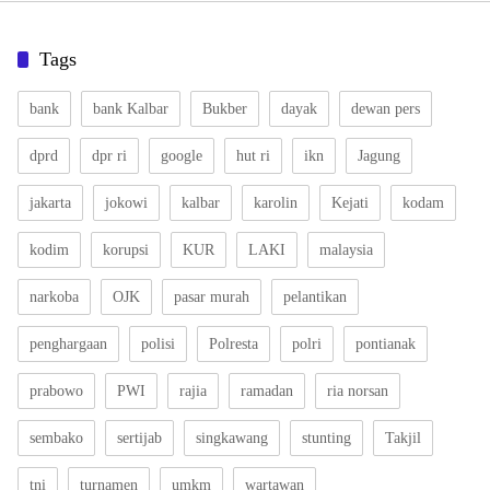
Tags
bank
bank Kalbar
Bukber
dayak
dewan pers
dprd
dpr ri
google
hut ri
ikn
Jagung
jakarta
jokowi
kalbar
karolin
Kejati
kodam
kodim
korupsi
KUR
LAKI
malaysia
narkoba
OJK
pasar murah
pelantikan
penghargaan
polisi
Polresta
polri
pontianak
prabowo
PWI
rajia
ramadan
ria norsan
sembako
sertijab
singkawang
stunting
Takjil
tni
turnamen
umkm
wartawan