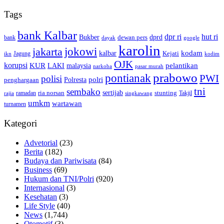
Tags
bank Kalbar
dpr ri
hut ri
dprd
Bukber
dewan pers
bank
google
dayak
karolin
jokowi
jakarta
kalbar
kodam
Kejati
Jagung
ikn
kodim
OJK
korupsi
pelantikan
KUR
LAKI
malaysia
pasar murah
narkoba
prabowo
pontianak
PWI
polisi
polri
Polresta
penghargaan
tni
sembako
sertijab
ria norsan
stunting
Takjil
ramadan
rajia
singkawang
umkm
wartawan
turnamen
Kategori
Advetorial
(23)
Berita
(182)
Budaya dan Pariwisata
(84)
Business
(69)
Hukum dan TNI/Polri
(920)
Internasional
(3)
Kesehatan
(3)
Life Style
(40)
News
(1,744)
Otomotif
(3)