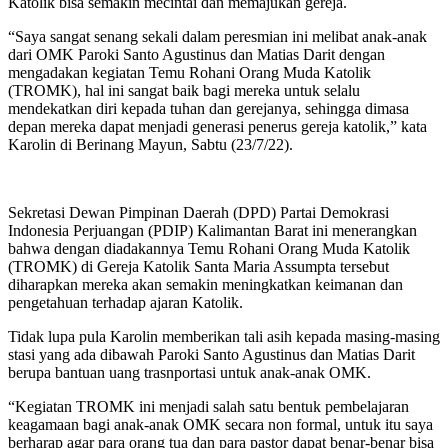
Katolik bisa semakin mecintai dan memajukan gereja.
“Saya sangat senang sekali dalam peresmian ini melibat anak-anak
dari OMK Paroki Santo Agustinus dan Matias Darit dengan
mengadakan kegiatan Temu Rohani Orang Muda Katolik
(TROMK), hal ini sangat baik bagi mereka untuk selalu
mendekatkan diri kepada tuhan dan gerejanya, sehingga dimasa
depan mereka dapat menjadi generasi penerus gereja katolik,” kata
Karolin di Berinang Mayun, Sabtu (23/7/22).
Sekretasi Dewan Pimpinan Daerah (DPD) Partai Demokrasi
Indonesia Perjuangan (PDIP) Kalimantan Barat ini menerangkan
bahwa dengan diadakannya Temu Rohani Orang Muda Katolik
(TROMK) di Gereja Katolik Santa Maria Assumpta tersebut
diharapkan mereka akan semakin meningkatkan keimanan dan
pengetahuan terhadap ajaran Katolik.
Tidak lupa pula Karolin memberikan tali asih kepada masing-masing
stasi yang ada dibawah Paroki Santo Agustinus dan Matias Darit
berupa bantuan uang trasnportasi untuk anak-anak OMK.
“Kegiatan TROMK ini menjadi salah satu bentuk pembelajaran
keagamaan bagi anak-anak OMK secara non formal, untuk itu saya
berharap agar para orang tua dan para pastor dapat benar-benar bisa