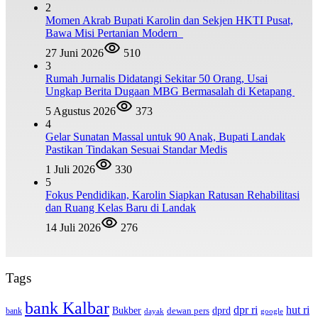
2
Momen Akrab Bupati Karolin dan Sekjen HKTI Pusat,
Bawa Misi Pertanian Modern
27 Juni 2026
510
3
Rumah Jurnalis Didatangi Sekitar 50 Orang, Usai
Ungkap Berita Dugaan MBG Bermasalah di Ketapang
5 Agustus 2026
373
4
Gelar Sunatan Massal untuk 90 Anak, Bupati Landak
Pastikan Tindakan Sesuai Standar Medis
1 Juli 2026
330
5
Fokus Pendidikan, Karolin Siapkan Ratusan Rehabilitasi
dan Ruang Kelas Baru di Landak
14 Juli 2026
276
Tags
bank Kalbar
dpr ri
hut ri
dprd
Bukber
dewan pers
bank
google
dayak