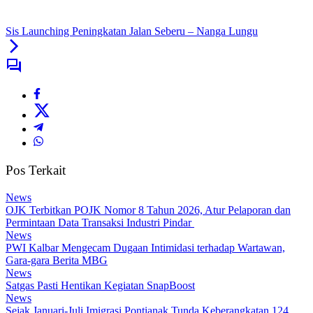
Sis Launching Peningkatan Jalan Seberu – Nanga Lungu
Pos Terkait
News
OJK Terbitkan POJK Nomor 8 Tahun 2026, Atur Pelaporan dan
Permintaan Data Transaksi Industri Pindar
News
PWI Kalbar Mengecam Dugaan Intimidasi terhadap Wartawan,
Gara-gara Berita MBG
News
Satgas Pasti Hentikan Kegiatan SnapBoost
News
Sejak Januari-Juli Imigrasi Pontianak Tunda Keberangkatan 124