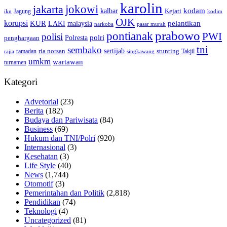
karolin
jokowi
jakarta
kalbar
kodam
Kejati
Jagung
ikn
kodim
OJK
korupsi
pelantikan
KUR
LAKI
malaysia
pasar murah
narkoba
prabowo
pontianak
PWI
polisi
polri
Polresta
penghargaan
tni
sembako
sertijab
ria norsan
stunting
Takjil
ramadan
rajia
singkawang
umkm
wartawan
turnamen
Kategori
Advetorial
(23)
Berita
(182)
Budaya dan Pariwisata
(84)
Business
(69)
Hukum dan TNI/Polri
(920)
Internasional
(3)
Kesehatan
(3)
Life Style
(40)
News
(1,744)
Otomotif
(3)
Pemerintahan dan Politik
(2,818)
Pendidikan
(74)
Teknologi
(4)
Uncategorized
(81)