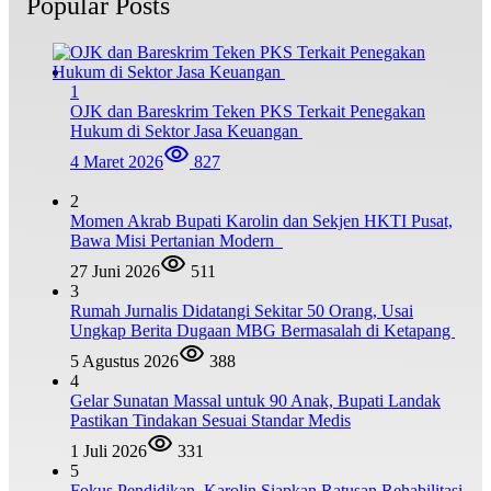
Popular Posts
1
OJK dan Bareskrim Teken PKS Terkait Penegakan
Hukum di Sektor Jasa Keuangan
4 Maret 2026
827
2
Momen Akrab Bupati Karolin dan Sekjen HKTI Pusat,
Bawa Misi Pertanian Modern
27 Juni 2026
511
3
Rumah Jurnalis Didatangi Sekitar 50 Orang, Usai
Ungkap Berita Dugaan MBG Bermasalah di Ketapang
5 Agustus 2026
388
4
Gelar Sunatan Massal untuk 90 Anak, Bupati Landak
Pastikan Tindakan Sesuai Standar Medis
1 Juli 2026
331
5
Fokus Pendidikan, Karolin Siapkan Ratusan Rehabilitasi