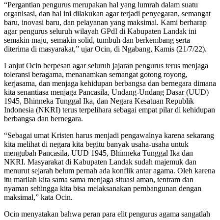
“Pergantian pengurus merupakan hal yang lumrah dalam suatu
organisasi, dan hal ini dilakukan agar terjadi penyegaran, semangat
baru, inovasi baru, dan pelayanan yang maksimal. Kami berharap
agar pengurus seluruh wilayah GPdI di Kabupaten Landak ini
semakin maju, semakin solid, tumbuh dan berkembang serta
diterima di masyarakat,” ujar Ocin, di Ngabang, Kamis (21/7/22).
Lanjut Ocin berpesan agar seluruh jajaran pengurus terus menjaga
toleransi beragama, menanamkan semangat gotong royong,
kerjasama, dan menjaga kehidupan berbangsa dan bernegara dimana
kita senantiasa menjaga Pancasila, Undang-Undang Dasar (UUD)
1945, Bhinneka Tunggal Ika, dan Negara Kesatuan Republik
Indonesia (NKRI) terus terpelihara sebagai empat pilar di kehidupan
berbangsa dan bernegara.
“Sebagai umat Kristen harus menjadi pengawalnya karena sekarang
kita melihat di negara kita begitu banyak usaha-usaha untuk
mengubah Pancasila, UUD 1945, Bhinneka Tunggal Ika dan
NKRI. Masyarakat di Kabupaten Landak sudah majemuk dan
menurut sejarah belum pernah ada konflik antar agama. Oleh karena
itu marilah kita sama sama menjaga situasi aman, tentram dan
nyaman sehingga kita bisa melaksanakan pembangunan dengan
maksimal,” kata Ocin.
Ocin menyatakan bahwa peran para elit pengurus agama sangatlah