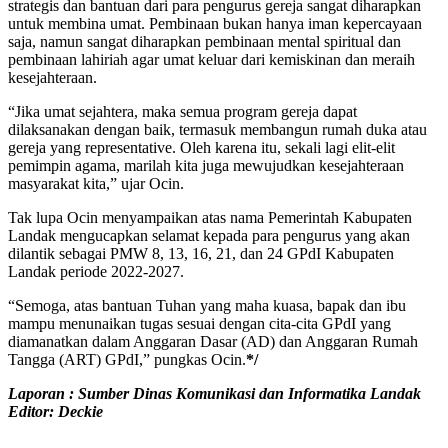
strategis dan bantuan dari para pengurus gereja sangat diharapkan
untuk membina umat. Pembinaan bukan hanya iman kepercayaan
saja, namun sangat diharapkan pembinaan mental spiritual dan
pembinaan lahiriah agar umat keluar dari kemiskinan dan meraih
kesejahteraan.
“Jika umat sejahtera, maka semua program gereja dapat
dilaksanakan dengan baik, termasuk membangun rumah duka atau
gereja yang representative. Oleh karena itu, sekali lagi elit-elit
pemimpin agama, marilah kita juga mewujudkan kesejahteraan
masyarakat kita,” ujar Ocin.
Tak lupa Ocin menyampaikan atas nama Pemerintah Kabupaten
Landak mengucapkan selamat kepada para pengurus yang akan
dilantik sebagai PMW 8, 13, 16, 21, dan 24 GPdI Kabupaten
Landak periode 2022-2027.
“Semoga, atas bantuan Tuhan yang maha kuasa, bapak dan ibu
mampu menunaikan tugas sesuai dengan cita-cita GPdI yang
diamanatkan dalam Anggaran Dasar (AD) dan Anggaran Rumah
Tangga (ART) GPdI,” pungkas Ocin.
*/
Laporan : Sumber Dinas Komunikasi dan Informatika Landak
Editor: Deckie