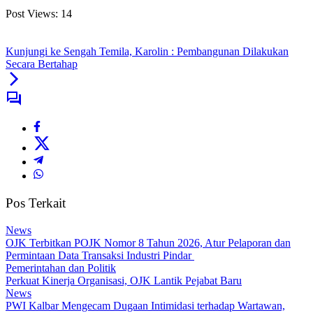
Post Views:
14
Kunjungi ke Sengah Temila, Karolin : Pembangunan Dilakukan
Secara Bertahap
Pos Terkait
News
OJK Terbitkan POJK Nomor 8 Tahun 2026, Atur Pelaporan dan
Permintaan Data Transaksi Industri Pindar
Pemerintahan dan Politik
Perkuat Kinerja Organisasi, OJK Lantik Pejabat Baru
News
PWI Kalbar Mengecam Dugaan Intimidasi terhadap Wartawan,