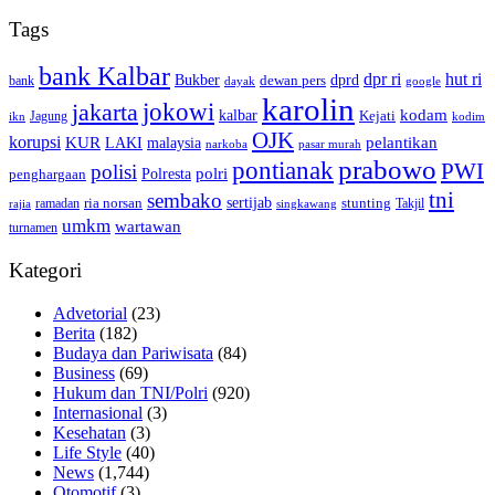
Tags
bank Kalbar
dpr ri
hut ri
dprd
Bukber
dewan pers
bank
google
dayak
karolin
jokowi
jakarta
kalbar
kodam
Kejati
Jagung
ikn
kodim
OJK
korupsi
pelantikan
KUR
LAKI
malaysia
pasar murah
narkoba
prabowo
pontianak
PWI
polisi
polri
Polresta
penghargaan
tni
sembako
sertijab
ria norsan
stunting
Takjil
ramadan
rajia
singkawang
umkm
wartawan
turnamen
Kategori
Advetorial
(23)
Berita
(182)
Budaya dan Pariwisata
(84)
Business
(69)
Hukum dan TNI/Polri
(920)
Internasional
(3)
Kesehatan
(3)
Life Style
(40)
News
(1,744)
Otomotif
(3)