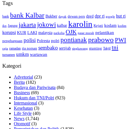
Tags
bank Kalbar
dpr ri
hut ri
dprd
Bukber
dewan pers
bank
google
dayak
karolin
jokowi
jakarta
kalbar
kodam
Kejati
Jagung
ikn
kodim
OJK
korupsi
pelantikan
KUR
LAKI
malaysia
pasar murah
narkoba
prabowo
pontianak
PWI
polisi
polri
Polresta
penghargaan
tni
sembako
sertijab
ria norsan
stunting
Takjil
ramadan
rajia
singkawang
umkm
wartawan
turnamen
Kategori
Advetorial
(23)
Berita
(182)
Budaya dan Pariwisata
(84)
Business
(69)
Hukum dan TNI/Polri
(923)
Internasional
(3)
Kesehatan
(3)
Life Style
(40)
News
(1,744)
Otomotif
(3)
Pemerintahan dan Politik
(2,828)