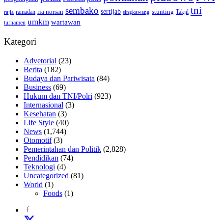
tni
sembako
sertijab
ria norsan
stunting
Takjil
ramadan
rajia
singkawang
umkm
wartawan
turnamen
Kategori
Advetorial
(23)
Berita
(182)
Budaya dan Pariwisata
(84)
Business
(69)
Hukum dan TNI/Polri
(923)
Internasional
(3)
Kesehatan
(3)
Life Style
(40)
News
(1,744)
Otomotif
(3)
Pemerintahan dan Politik
(2,828)
Pendidikan
(74)
Teknologi
(4)
Uncategorized
(81)
World
(1)
Foods
(1)