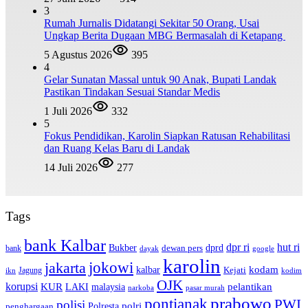
3
Rumah Jurnalis Didatangi Sekitar 50 Orang, Usai
Ungkap Berita Dugaan MBG Bermasalah di Ketapang
5 Agustus 2026
395
4
Gelar Sunatan Massal untuk 90 Anak, Bupati Landak
Pastikan Tindakan Sesuai Standar Medis
1 Juli 2026
332
5
Fokus Pendidikan, Karolin Siapkan Ratusan Rehabilitasi
dan Ruang Kelas Baru di Landak
14 Juli 2026
277
Tags
bank Kalbar
dpr ri
hut ri
dprd
Bukber
dewan pers
bank
google
dayak
karolin
jokowi
jakarta
kalbar
kodam
Kejati
Jagung
ikn
kodim
OJK
korupsi
pelantikan
KUR
LAKI
malaysia
pasar murah
narkoba
prabowo
pontianak
PWI
polisi
polri
Polresta
penghargaan