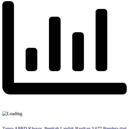
Tanpa APBD Khusus, Pemkab Landak Bagikan 3.677 Bendera dari