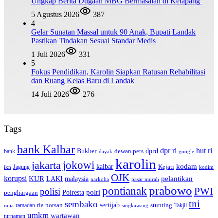
Ungkap Berita Dugaan MBG Bermasalah di Ketapang
5 Agustus 2026
387
4
Gelar Sunatan Massal untuk 90 Anak, Bupati Landak
Pastikan Tindakan Sesuai Standar Medis
1 Juli 2026
331
5
Fokus Pendidikan, Karolin Siapkan Ratusan Rehabilitasi
dan Ruang Kelas Baru di Landak
14 Juli 2026
276
Tags
bank Kalbar
dpr ri
hut ri
dprd
Bukber
dewan pers
bank
google
dayak
karolin
jokowi
jakarta
kalbar
kodam
Kejati
Jagung
ikn
kodim
OJK
korupsi
pelantikan
KUR
LAKI
malaysia
pasar murah
narkoba
prabowo
pontianak
PWI
polisi
polri
Polresta
penghargaan
tni
sembako
sertijab
ria norsan
stunting
Takjil
ramadan
rajia
singkawang
umkm
wartawan
turnamen