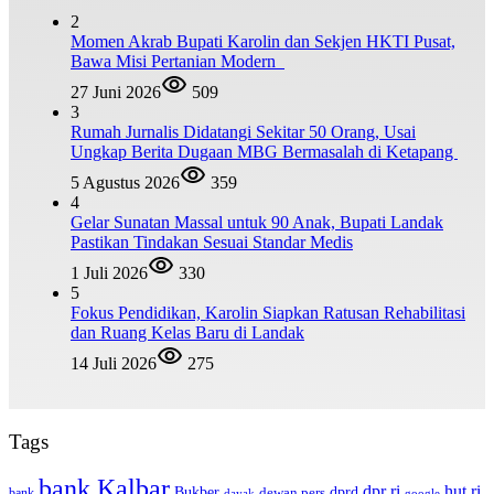
2
Momen Akrab Bupati Karolin dan Sekjen HKTI Pusat,
Bawa Misi Pertanian Modern
27 Juni 2026
509
3
Rumah Jurnalis Didatangi Sekitar 50 Orang, Usai
Ungkap Berita Dugaan MBG Bermasalah di Ketapang
5 Agustus 2026
359
4
Gelar Sunatan Massal untuk 90 Anak, Bupati Landak
Pastikan Tindakan Sesuai Standar Medis
1 Juli 2026
330
5
Fokus Pendidikan, Karolin Siapkan Ratusan Rehabilitasi
dan Ruang Kelas Baru di Landak
14 Juli 2026
275
Tags
bank Kalbar
dpr ri
hut ri
dprd
Bukber
dewan pers
bank
google
dayak