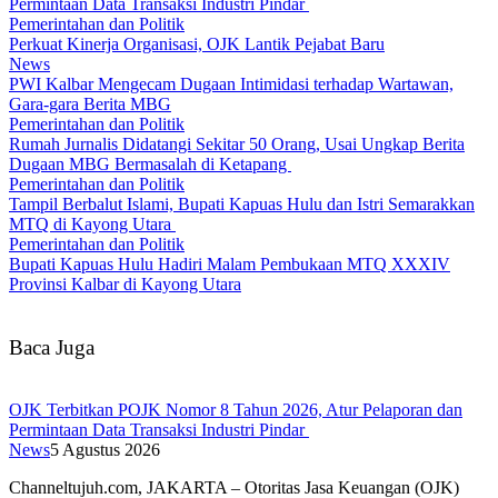
Permintaan Data Transaksi Industri Pindar
Pemerintahan dan Politik
Perkuat Kinerja Organisasi, OJK Lantik Pejabat Baru
News
PWI Kalbar Mengecam Dugaan Intimidasi terhadap Wartawan,
Gara-gara Berita MBG
Pemerintahan dan Politik
Rumah Jurnalis Didatangi Sekitar 50 Orang, Usai Ungkap Berita
Dugaan MBG Bermasalah di Ketapang
Pemerintahan dan Politik
Tampil Berbalut Islami, Bupati Kapuas Hulu dan Istri Semarakkan
MTQ di Kayong Utara
Pemerintahan dan Politik
Bupati Kapuas Hulu Hadiri Malam Pembukaan MTQ XXXIV
Provinsi Kalbar di Kayong Utara
Baca Juga
OJK Terbitkan POJK Nomor 8 Tahun 2026, Atur Pelaporan dan
Permintaan Data Transaksi Industri Pindar
News
5 Agustus 2026
Channeltujuh.com, JAKARTA – Otoritas Jasa Keuangan (OJK)