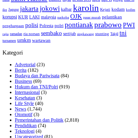
karolin
jokowi
jakarta
kalbar
kodam
Kejati
Jagung
ikn
kodim
OJK
korupsi
pelantikan
KUR
LAKI
malaysia
pasar murah
narkoba
prabowo
pontianak
PWI
polisi
polri
Polresta
penghargaan
tni
sembako
sertijab
ria norsan
stunting
Takjil
ramadan
rajia
singkawang
umkm
wartawan
turnamen
Kategori
Advetorial
(23)
Berita
(182)
Budaya dan Pariwisata
(84)
Business
(69)
Hukum dan TNI/Polri
(919)
Internasional
(3)
Kesehatan
(3)
Life Style
(40)
News
(1,744)
Otomotif
(3)
Pemerintahan dan Politik
(2,818)
Pendidikan
(74)
Teknologi
(4)
Uncategorized
(81)