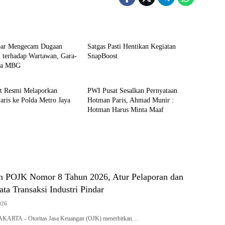
News
ar Mengecam Dugaan
Satgas Pasti Hentikan Kegiatan
i terhadap Wartawan, Gara-
SnapBoost
ita MBG
News
t Resmi Melaporkan
PWI Pusat Sesalkan Pernyataan
ris ke Polda Metro Jaya
Hotman Paris, Ahmad Munir :
Hotman Harus Minta Maaf
n POJK Nomor 8 Tahun 2026, Atur Pelaporan dan
ta Transaksi Industri Pindar
026
JAKARTA – Otoritas Jasa Keuangan (OJK) menerbitkan…