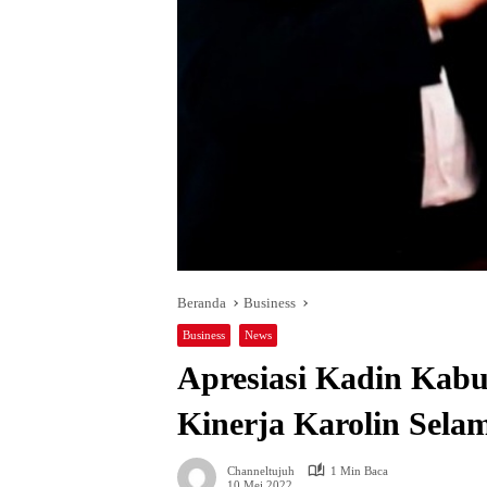
Beranda
Business
Business
News
Apresiasi Kadin Kab
Kinerja Karolin Sela
Channeltujuh
1 Min Baca
10 Mei 2022