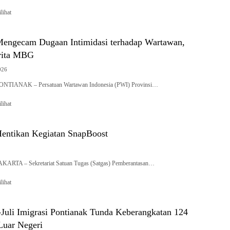
lihat
engecam Dugaan Intimidasi terhadap Wartawan,
rita MBG
026
PONTIANAK – Persatuan Wartawan Indonesia (PWI) Provinsi…
lihat
 Hentikan Kegiatan SnapBoost
AKARTA – Sekretariat Satuan Tugas (Satgas) Pemberantasan…
lihat
-Juli Imigrasi Pontianak Tunda Keberangkatan 124
Luar Negeri