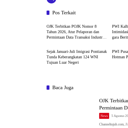
Pos Terkait
News
News
OJK Terbitkan POJK Nomor 8
PWI Kalb
Tahun 2026, Atur Pelaporan dan
Intimidas
Permintaan Data Transaksi Industri
gara Ber
News
News
Pindar
Sejak Januari-Juli Imigrasi Pontianak
PWI Pusa
Tunda Keberangkatan 124 WNI
Hotman Pa
Tujuan Luar Negeri
Baca Juga
OJK Terbitka
Permintaan Da
News
5 Agustus 2
Channeltujuh.com, 