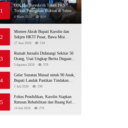
OJK dan Bareskrim Teken PKS
1
Terkait Penegakan Hukum di Sektor
Jasa Keuangan
4 Maret 2026
824
Momen Akrab Bupati Karolin dan
2
Sekjen HKTI Pusat, Bawa Misi
Pertanian Modern
27 Juni 2026
510
Rumah Jurnalis Didatangi Sekitar 50
3
Orang, Usai Ungkap Berita Dugaan
MBG Bermasalah di Ketapang
5 Agustus 2026
378
Gelar Sunatan Massal untuk 90 Anak,
4
Bupati Landak Pastikan Tindakan
Sesuai Standar Medis
1 Juli 2026
330
Fokus Pendidikan, Karolin Siapkan
5
Ratusan Rehabilitasi dan Ruang Kelas
Baru di Landak
14 Juli 2026
276