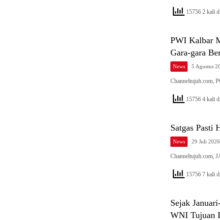
15756 2 kali di
PWI Kalbar M
Gara-gara Be
News
5 Agustus 2
Channeltujuh.com, 
15756 4 kali di
Satgas Pasti
News
29 Juli 2026
Channeltujuh.com, J
15756 7 kali di
Sejak Januari
WNI Tujuan 