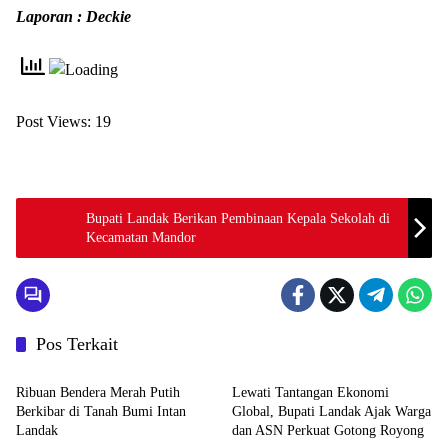
Laporan : Deckie
Post Views:
19
Bupati Landak Berikan Pembinaan Kepala Sekolah di
Kecamatan Mandor
Pos Terkait
Pemerintahan dan Politik
Pemerintahan dan Politik
Ribuan Bendera Merah Putih
Lewati Tantangan Ekonomi
Berkibar di Tanah Bumi Intan
Global, Bupati Landak Ajak Warga
Landak
dan ASN Perkuat Gotong Royong
Pemerintahan dan Politik
Pemerintahan dan Politik