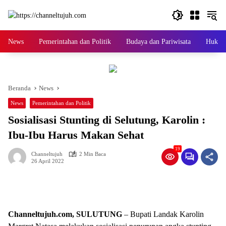
Langsung
ke
konten
News
Pemerintahan dan Politik
Budaya dan Pariwisata
Hukum 
Beranda
News
News
Pemerintahan dan Politik
Sosialisasi Stunting di Selutung, Karolin :
Ibu-Ibu Harus Makan Sehat
19
Channeltujuh
2 Min Baca
26 April 2022
Channeltujuh.com, SULUTUNG
– Bupati Landak Karolin