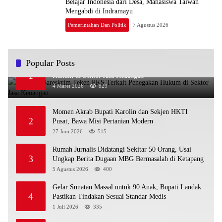
Belajar Indonesia dari Desa, Mahasiswa Taiwan
Mengabdi di Indramayu
Pemerintahan Dan Politik
7 Agustus 2026
Popular Posts
OJK dan Bareskrim Teken PKS Terkait Penegakan
1
Hukum di Sektor Jasa Keuangan
4 Maret 2026
829
Momen Akrab Bupati Karolin dan Sekjen HKTI
2
Pusat, Bawa Misi Pertanian Modern
27 Juni 2026
515
Rumah Jurnalis Didatangi Sekitar 50 Orang, Usai
3
Ungkap Berita Dugaan MBG Bermasalah di Ketapang
5 Agustus 2026
400
Gelar Sunatan Massal untuk 90 Anak, Bupati Landak
4
Pastikan Tindakan Sesuai Standar Medis
1 Juli 2026
335