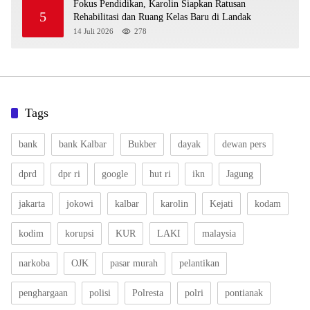
Fokus Pendidikan, Karolin Siapkan Ratusan
5
Rehabilitasi dan Ruang Kelas Baru di Landak
14 Juli 2026
278
Tags
bank
bank Kalbar
Bukber
dayak
dewan pers
dprd
dpr ri
google
hut ri
ikn
Jagung
jakarta
jokowi
kalbar
karolin
Kejati
kodam
kodim
korupsi
KUR
LAKI
malaysia
narkoba
OJK
pasar murah
pelantikan
penghargaan
polisi
Polresta
polri
pontianak