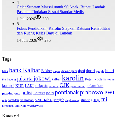
4
Gelar Sunatan Massal untuk 90 Anak, Bupati Landak
Pastikan Tindakan Sesuai Standar Medis
1 Juli 2026
330
5
Fokus Pendidikan, Karolin Siapkan Ratusan Rehabilitasi
dan Ruang Kelas Baru di Landak
14 Juli 2026
276
Tags
bank Kalbar
dpr ri
hut ri
dprd
Bukber
dewan pers
bank
google
dayak
karolin
jokowi
jakarta
kalbar
kodam
Kejati
Jagung
ikn
kodim
OJK
korupsi
pelantikan
KUR
LAKI
malaysia
pasar murah
narkoba
prabowo
pontianak
PWI
polisi
polri
Polresta
penghargaan
tni
sembako
sertijab
ria norsan
stunting
Takjil
ramadan
rajia
singkawang
umkm
wartawan
turnamen
Kategori