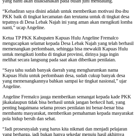
yang nanti akan dilaksanakan pada bulan juni mendatang.
“Kehadiran saya disini adalah untuk memberikan motivasi ibu-ibu
PKK baik di tingkat kecamatan dan terutama untuk di tingkat desa
tepatnya di Desa Lebak Najah ini yang aman akan mengikuti lomba
nanti,” ucap Angeline.
Ketua TP PKK Kabupaten Kapuas Hulu Angeline Fremalco
mengucapkan selamat kepada Desa Lebak Najah yang telah berhasil
memenangkan perlombaan, sehingga bisa mewakili Kapuas Hulu
untuk mengikuti lomba di tingkat provinsi, dirinya juga ingin
melihat secara langsung pada saat akan diberikan penilaian.
“Saya tahu sudah banyak daerah yang mengharumkan nama
Kapuas Hulu untuk perlombaan desa, sudah cukup banyak desa
yang memenangkannya bahkan sampai ke tingkat nasional,” ujar
Angeline.
Angeline Fremalco jauga memberikan semangat kepada kade PKK
jikakalaupun tidak bisa berhasil untuk jangan berkecil hati, yang
penting bagaimana selama proses penilaian ini benar-benar bisa
membantu masyarakat, memberikan pemahaman kepada masyarakat
pola hidup bersih dan sehat.
“Jadi prosesnyalah yang harus kita nikmati dan menjadi pelajaran
yang berharga, jadi bukan hanya sekedar menuju hasil akhirnya