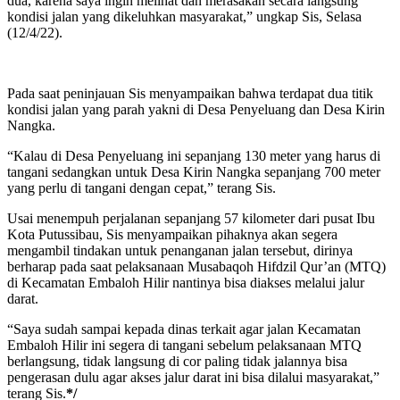
dua, karena saya ingin melihat dan merasakan secara langsung
kondisi jalan yang dikeluhkan masyarakat,” ungkap Sis, Selasa
(12/4/22).
Pada saat peninjauan Sis menyampaikan bahwa terdapat dua titik
kondisi jalan yang parah yakni di Desa Penyeluang dan Desa Kirin
Nangka.
“Kalau di Desa Penyeluang ini sepanjang 130 meter yang harus di
tangani sedangkan untuk Desa Kirin Nangka sepanjang 700 meter
yang perlu di tangani dengan cepat,” terang Sis.
Usai menempuh perjalanan sepanjang 57 kilometer dari pusat Ibu
Kota Putussibau, Sis menyampaikan pihaknya akan segera
mengambil tindakan untuk penanganan jalan tersebut, dirinya
berharap pada saat pelaksanaan Musabaqoh Hifdzil Qur’an (MTQ)
di Kecamatan Embaloh Hilir nantinya bisa diakses melalui jalur
darat.
“Saya sudah sampai kepada dinas terkait agar jalan Kecamatan
Embaloh Hilir ini segera di tangani sebelum pelaksanaan MTQ
berlangsung, tidak langsung di cor paling tidak jalannya bisa
pengerasan dulu agar akses jalur darat ini bisa dilalui masyarakat,”
terang Sis.
*/