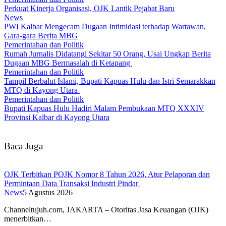
Perkuat Kinerja Organisasi, OJK Lantik Pejabat Baru
News
PWI Kalbar Mengecam Dugaan Intimidasi terhadap Wartawan,
Gara-gara Berita MBG
Pemerintahan dan Politik
Rumah Jurnalis Didatangi Sekitar 50 Orang, Usai Ungkap Berita
Dugaan MBG Bermasalah di Ketapang
Pemerintahan dan Politik
Tampil Berbalut Islami, Bupati Kapuas Hulu dan Istri Semarakkan
MTQ di Kayong Utara
Pemerintahan dan Politik
Bupati Kapuas Hulu Hadiri Malam Pembukaan MTQ XXXIV
Provinsi Kalbar di Kayong Utara
Baca Juga
OJK Terbitkan POJK Nomor 8 Tahun 2026, Atur Pelaporan dan
Permintaan Data Transaksi Industri Pindar
News
5 Agustus 2026
Channeltujuh.com, JAKARTA – Otoritas Jasa Keuangan (OJK)
menerbitkan…