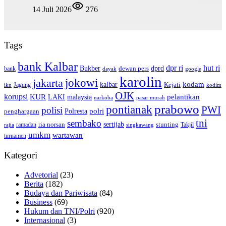
14 Juli 2026
276
Tags
bank Kalbar
dpr ri
hut ri
dprd
Bukber
dewan pers
bank
google
dayak
karolin
jokowi
jakarta
kalbar
kodam
Kejati
Jagung
ikn
kodim
OJK
korupsi
pelantikan
KUR
LAKI
malaysia
pasar murah
narkoba
prabowo
pontianak
PWI
polisi
polri
Polresta
penghargaan
tni
sembako
sertijab
ria norsan
stunting
Takjil
ramadan
rajia
singkawang
umkm
wartawan
turnamen
Kategori
Advetorial
(23)
Berita
(182)
Budaya dan Pariwisata
(84)
Business
(69)
Hukum dan TNI/Polri
(920)
Internasional
(3)