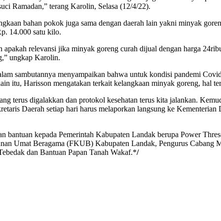
uci Ramadan,” terang Karolin, Selasa (12/4/22).
kaan bahan pokok juga sama dengan daerah lain yakni minyak goreng c
p. 14.000 satu kilo.
pakah relevansi jika minyak goreng curah dijual dengan harga 24ribu
g,” ungkap Karolin.
 dalam sambutannya menyampaikan bahwa untuk kondisi pandemi Covi
ain itu, Harisson mengatakan terkait kelangkaan minyak goreng, hal te
g terus digalakkan dan protokol kesehatan terus kita jalankan. Kemu
etaris Daerah setiap hari harus melaporkan langsung ke Kementerian 
n bantuan kepada Pemerintah Kabupaten Landak berupa Power Threser,
nan Umat Beragama (FKUB) Kabupaten Landak, Pengurus Cabang Mus
 Tebedak dan Bantuan Papan Tanah Wakaf.*
/