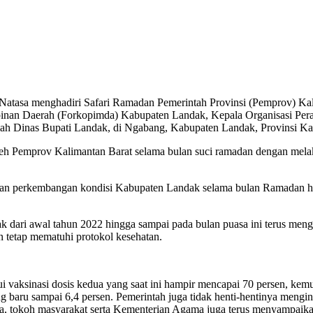
Natasa menghadiri Safari Ramadan Pemerintah Provinsi (Pemprov) Kal
mpinan Daerah (Forkopimda) Kabupaten Landak, Kepala Organisasi Pe
ah Dinas Bupati Landak, di Ngabang, Kabupaten Landak, Provinsi Ka
eh Pemprov Kalimantan Barat selama bulan suci ramadan dengan melak
n perkembangan kondisi Kabupaten Landak selama bulan Ramadan hing
dari awal tahun 2022 hingga sampai pada bulan puasa ini terus meng
n tetap mematuhi protokol kesehatan.
 vaksinasi dosis kedua yang saat ini hampir mencapai 70 persen, kemud
g baru sampai 6,4 persen. Pemerintah juga tidak henti-hentinya mengi
ma, tokoh masyarakat serta Kementerian Agama juga terus menyampai