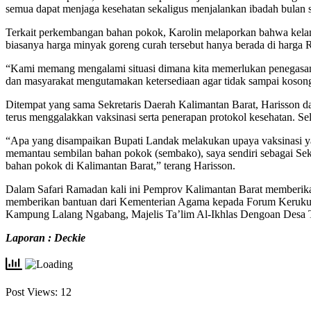
semua dapat menjaga kesehatan sekaligus menjalankan ibadah bulan s
Terkait perkembangan bahan pokok, Karolin melaporkan bahwa kelang
biasanya harga minyak goreng curah tersebut hanya berada di harga R
“Kami memang mengalami situasi dimana kita memerlukan penegasan a
dan masyarakat mengutamakan ketersediaan agar tidak sampai koson
Ditempat yang sama Sekretaris Daerah Kalimantan Barat, Harisson
terus menggalakkan vaksinasi serta penerapan protokol kesehatan. Sel
“Apa yang disampaikan Bupati Landak melakukan upaya vaksinasi yan
memantau sembilan bahan pokok (sembako), saya sendiri sebagai Sekr
bahan pokok di Kalimantan Barat,” terang Harisson.
Dalam Safari Ramadan kali ini Pemprov Kalimantan Barat memberika
memberikan bantuan dari Kementerian Agama kepada Forum Keruku
Kampung Lalang Ngabang, Majelis Ta’lim Al-Ikhlas Dengoan Desa
Laporan : Deckie
Post Views:
12