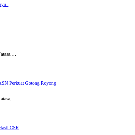
amayu
Natasa,…
 ASN Perkuat Gotong Royong
Natasa,…
Hasil CSR