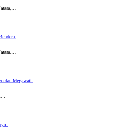
Natasa,…
 Bendera
Natasa,…
owo dan Megawati
an…
amayu