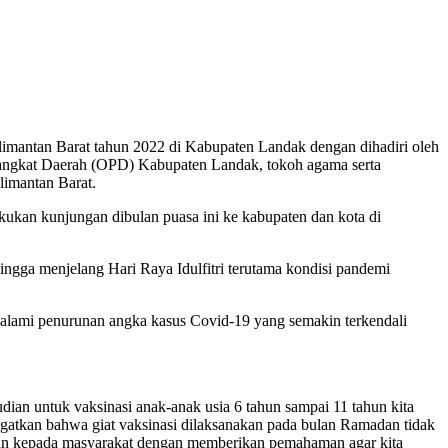
imantan Barat tahun 2022 di Kabupaten Landak dengan dihadiri oleh
rangkat Daerah (OPD) Kabupaten Landak, tokoh agama serta
limantan Barat.
ukan kunjungan dibulan puasa ini ke kabupaten dan kota di
ga menjelang Hari Raya Idulfitri terutama kondisi pandemi
alami penurunan angka kasus Covid-19 yang semakin terkendali
ian untuk vaksinasi anak-anak usia 6 tahun sampai 11 tahun kita
ngatkan bahwa giat vaksinasi dilaksanakan pada bulan Ramadan tidak
kan kepada masyarakat dengan memberikan pemahaman agar kita