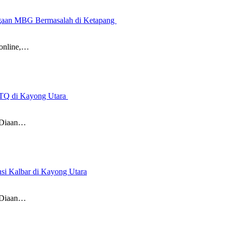
Dugaan MBG Bermasalah di Ketapang
online,…
 MTQ di Kayong Utara
 Diaan…
i Kalbar di Kayong Utara
 Diaan…