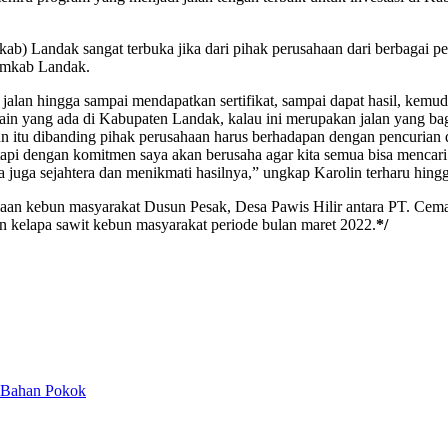
 Landak sangat terbuka jika dari pihak perusahaan dari berbagai perus
Pemkab Landak.
a jalan hingga sampai mendapatkan sertifikat, sampai dapat hasil, kem
lain yang ada di Kabupaten Landak, kalau ini merupakan jalan yang b
un itu dibanding pihak perusahaan harus berhadapan dengan pencurian
 tapi dengan komitmen saya akan berusaha agar kita semua bisa mencari
ya juga sejahtera dan menikmati hasilnya,” ungkap Karolin terharu hingg
olaan kebun masyarakat Dusun Pesak, Desa Pawis Hilir antara PT. Cema
n kelapa sawit kebun masyarakat periode bulan maret 2022.
*/
 Bahan Pokok