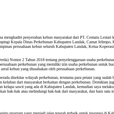
sa menghadiri penyerahan kebun masyarakat dari PT. Cemaru Lestari 
mpingi Kepala Dinas Perkebunan Kabupaten Landak, Camat Jelimpo, K
pimpinan perusahaan kebun seluruh Kabupaten Landak, Ketua Koperasi
(Perda) Nomor 2 Tahun 2018 tentang penyelenggaraan usaha perkebun
a perusahaan perkebunan yang memiliki izin usaha perkebunan untuk b
al areal kebun yang diusahakan oleh perusahaan perkebunan.
erada disekitar wilayah perkebunan, terutama para petani yang sudah
agam keluhan dari masyarakat berkaitan dengan perkebunan. Demikian 
 kelapa sawit yang ada di Kabupaten Landak, kemudian saya melakuka
hak-hak atau melindungi hak-hak dari masyarakat, dan baru satu inila
iru program yang menjadi jalan tengah terbaik untuk investasi di Ka