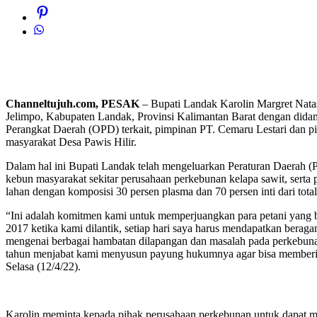
Channeltujuh.com, PESAK
– Bupati Landak Karolin Margret Nata
Jelimpo, Kabupaten Landak, Provinsi Kalimantan Barat dengan dida
Perangkat Daerah (OPD) terkait, pimpinan PT. Cemaru Lestari dan 
masyarakat Desa Pawis Hilir.
Dalam hal ini Bupati Landak telah mengeluarkan Peraturan Daerah 
kebun masyarakat sekitar perusahaan perkebunan kelapa sawit, sert
lahan dengan komposisi 30 persen plasma dan 70 persen inti dari tot
“Ini adalah komitmen kami untuk memperjuangkan para petani yang b
2017 ketika kami dilantik, setiap hari saya harus mendapatkan ber
mengenai berbagai hambatan dilapangan dan masalah pada perkebunan
tahun menjabat kami menyusun payung hukumnya agar bisa memberikan 
Selasa (12/4/22).
Karolin meminta kepada pihak perusahaan perkebunan untuk dapat men