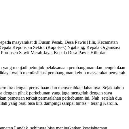
kepada masyarakat di Dusun Pesak, Desa Pawis Hilir, Kecamatan
epala Kepolisian Sektor (Kapolsek) Ngabang, Kepala Organisasi
 Produsen Sawit Merah Jaya, Kepala Desa Pawis Hilir dan
an yang menjadi petunjuk pelaksanaan pembangunan dan pengelolaan
udidaya wajib memfasilitasi pembangunan kebun masyarakat penyerah
 bermitra dengan perusahaan dan menyerahkan lahannya. Sejak tahun
juga dengan pihak perkebunan yang juga mengeluh dengan saya
n pemetaan terkait permsalahan perkebunan ini. Nah, setelah dua
h yang baru bisa kita dampingi sampai tuntas,” terang Karolin,
bupaten Landak, sehingga bisa meningkatkan kesejahteraan