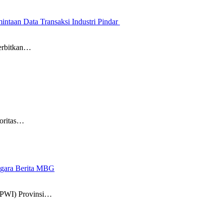
ntaan Data Transaksi Industri Pindar
erbitkan…
oritas…
-gara Berita MBG
(PWI) Provinsi…