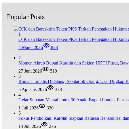
Popular Posts
1
OJK dan Bareskrim Teken PKS Terkait Penegakan Hukum d
4 Maret 2026
823
2
Momen Akrab Bupati Karolin dan Sekjen HKTI Pusat, Baw
27 Juni 2026
510
3
Rumah Jurnalis Didatangi Sekitar 50 Orang, Usai Ungkap
5 Agustus 2026
373
4
Gelar Sunatan Massal untuk 90 Anak, Bupati Landak Pastik
1 Juli 2026
330
5
Fokus Pendidikan, Karolin Siapkan Ratusan Rehabilitasi d
14 Juli 2026
276