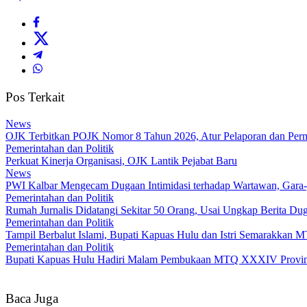
Pos Terkait
News
OJK Terbitkan POJK Nomor 8 Tahun 2026, Atur Pelaporan dan Permi
Pemerintahan dan Politik
Perkuat Kinerja Organisasi, OJK Lantik Pejabat Baru
News
PWI Kalbar Mengecam Dugaan Intimidasi terhadap Wartawan, Gara
Pemerintahan dan Politik
Rumah Jurnalis Didatangi Sekitar 50 Orang, Usai Ungkap Berita 
Pemerintahan dan Politik
Tampil Berbalut Islami, Bupati Kapuas Hulu dan Istri Semarakkan
Pemerintahan dan Politik
Bupati Kapuas Hulu Hadiri Malam Pembukaan MTQ XXXIV Provins
Baca Juga