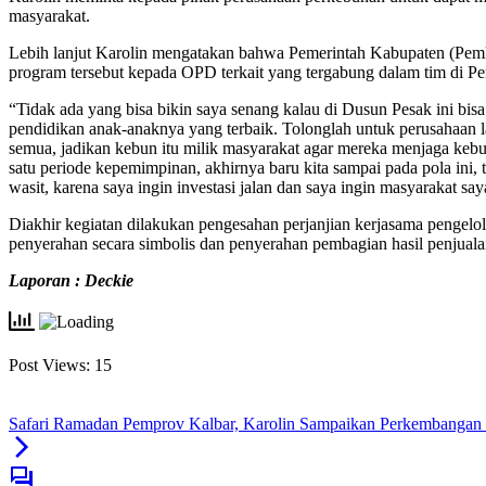
masyarakat.
Lebih lanjut Karolin mengatakan bahwa Pemerintah Kabupaten (Pemkab)
program tersebut kepada OPD terkait yang tergabung dalam tim di 
“Tidak ada yang bisa bikin saya senang kalau di Dusun Pesak ini bis
pendidikan anak-anaknya yang terbaik. Tolonglah untuk perusahaan 
semua, jadikan kebun itu milik masyarakat agar mereka menjaga keb
satu periode kepemimpinan, akhirnya baru kita sampai pada pola ini,
wasit, karena saya ingin investasi jalan dan saya ingin masyarakat sa
Diakhir kegiatan dilakukan pengesahan perjanjian kerjasama pengel
penyerahan secara simbolis dan penyerahan pembagian hasil penjuala
Laporan : Deckie
Post Views:
15
Safari Ramadan Pemprov Kalbar, Karolin Sampaikan Perkembangan