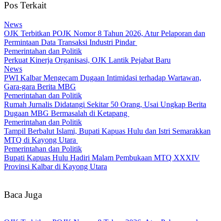
Pos Terkait
News
OJK Terbitkan POJK Nomor 8 Tahun 2026, Atur Pelaporan dan
Permintaan Data Transaksi Industri Pindar
Pemerintahan dan Politik
Perkuat Kinerja Organisasi, OJK Lantik Pejabat Baru
News
PWI Kalbar Mengecam Dugaan Intimidasi terhadap Wartawan,
Gara-gara Berita MBG
Pemerintahan dan Politik
Rumah Jurnalis Didatangi Sekitar 50 Orang, Usai Ungkap Berita
Dugaan MBG Bermasalah di Ketapang
Pemerintahan dan Politik
Tampil Berbalut Islami, Bupati Kapuas Hulu dan Istri Semarakkan
MTQ di Kayong Utara
Pemerintahan dan Politik
Bupati Kapuas Hulu Hadiri Malam Pembukaan MTQ XXXIV
Provinsi Kalbar di Kayong Utara
Baca Juga