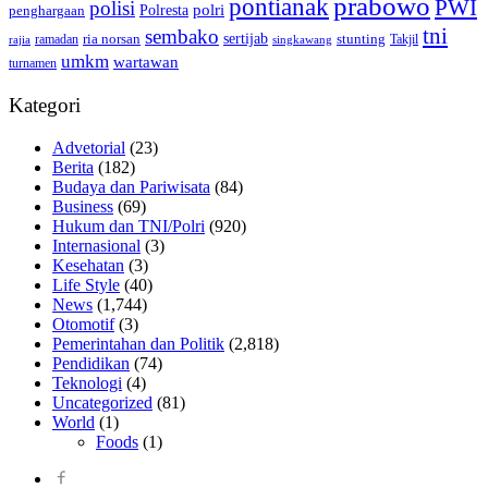
prabowo
pontianak
PWI
polisi
polri
Polresta
penghargaan
tni
sembako
sertijab
ria norsan
stunting
Takjil
ramadan
rajia
singkawang
umkm
wartawan
turnamen
Kategori
Advetorial
(23)
Berita
(182)
Budaya dan Pariwisata
(84)
Business
(69)
Hukum dan TNI/Polri
(920)
Internasional
(3)
Kesehatan
(3)
Life Style
(40)
News
(1,744)
Otomotif
(3)
Pemerintahan dan Politik
(2,818)
Pendidikan
(74)
Teknologi
(4)
Uncategorized
(81)
World
(1)
Foods
(1)