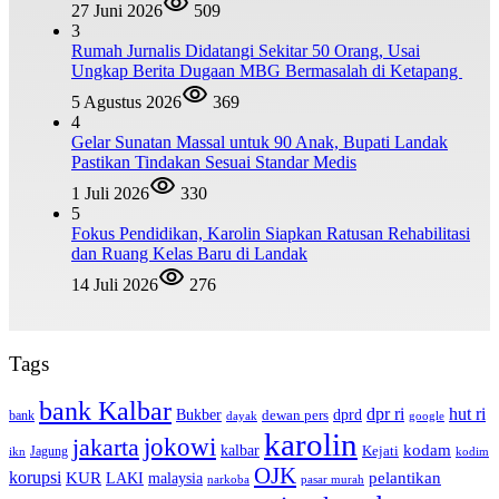
27 Juni 2026
509
3
Rumah Jurnalis Didatangi Sekitar 50 Orang, Usai
Ungkap Berita Dugaan MBG Bermasalah di Ketapang
5 Agustus 2026
369
4
Gelar Sunatan Massal untuk 90 Anak, Bupati Landak
Pastikan Tindakan Sesuai Standar Medis
1 Juli 2026
330
5
Fokus Pendidikan, Karolin Siapkan Ratusan Rehabilitasi
dan Ruang Kelas Baru di Landak
14 Juli 2026
276
Tags
bank Kalbar
dpr ri
hut ri
dprd
Bukber
dewan pers
bank
google
dayak
karolin
jokowi
jakarta
kalbar
kodam
Kejati
Jagung
ikn
kodim
OJK
korupsi
pelantikan
KUR
LAKI
malaysia
pasar murah
narkoba