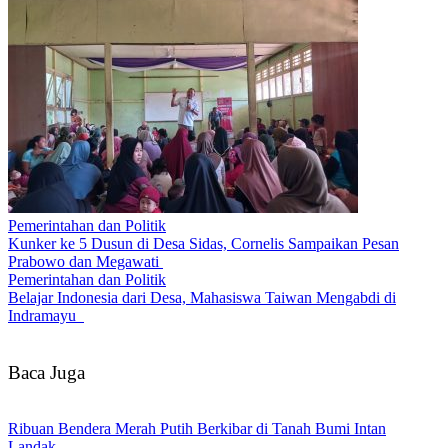
Pemerintahan dan Politik
Kunker ke 5 Dusun di Desa Sidas, Cornelis Sampaikan Pesan
Prabowo dan Megawati
Pemerintahan dan Politik
Belajar Indonesia dari Desa, Mahasiswa Taiwan Mengabdi di
Indramayu
Baca Juga
Ribuan Bendera Merah Putih Berkibar di Tanah Bumi Intan
Landak