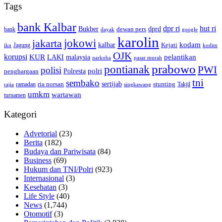
Tags
bank Kalbar
dpr ri
hut ri
dprd
Bukber
dewan pers
bank
google
dayak
karolin
jokowi
jakarta
kalbar
kodam
Kejati
Jagung
ikn
kodim
OJK
korupsi
pelantikan
KUR
LAKI
malaysia
pasar murah
narkoba
prabowo
pontianak
PWI
polisi
polri
Polresta
penghargaan
tni
sembako
sertijab
ria norsan
stunting
Takjil
ramadan
rajia
singkawang
umkm
wartawan
turnamen
Kategori
Advetorial
(23)
Berita
(182)
Budaya dan Pariwisata
(84)
Business
(69)
Hukum dan TNI/Polri
(923)
Internasional
(3)
Kesehatan
(3)
Life Style
(40)
News
(1,744)
Otomotif
(3)