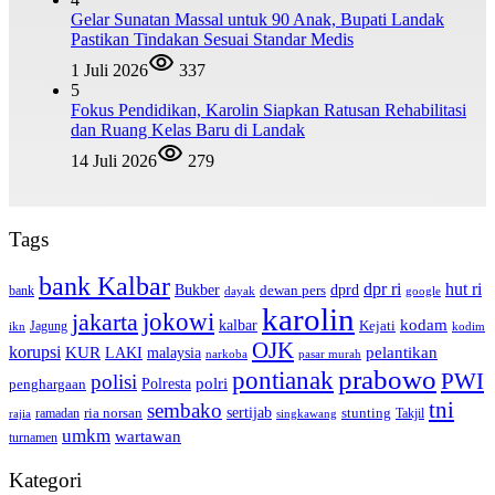
Gelar Sunatan Massal untuk 90 Anak, Bupati Landak
Pastikan Tindakan Sesuai Standar Medis
1 Juli 2026
337
5
Fokus Pendidikan, Karolin Siapkan Ratusan Rehabilitasi
dan Ruang Kelas Baru di Landak
14 Juli 2026
279
Tags
bank Kalbar
dpr ri
hut ri
dprd
Bukber
dewan pers
bank
google
dayak
karolin
jokowi
jakarta
kalbar
kodam
Kejati
Jagung
ikn
kodim
OJK
korupsi
pelantikan
KUR
LAKI
malaysia
pasar murah
narkoba
prabowo
pontianak
PWI
polisi
polri
Polresta
penghargaan
tni
sembako
sertijab
ria norsan
stunting
Takjil
ramadan
rajia
singkawang
umkm
wartawan
turnamen
Kategori