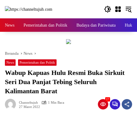
Langsung
ke
konten
News
Pemerintahan dan Politik
Budaya dan Pariwisata
Hukum 
Beranda
News
News
Pemerintahan dan Politik
Wabup Kapuas Hulu Resmi Buka Sirkuit
Seri Dua Panjat Tebing Seluruh
Kalimantan Barat
17
Channeltujuh
1 Min Baca
27 Maret 2022