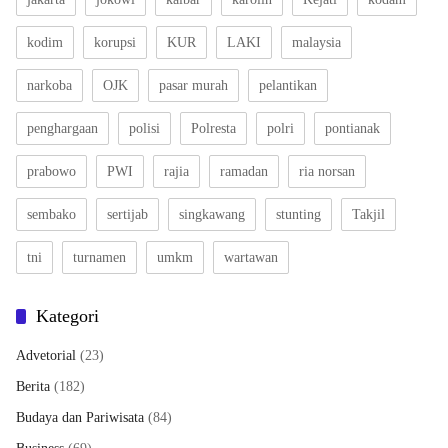
kodim
korupsi
KUR
LAKI
malaysia
narkoba
OJK
pasar murah
pelantikan
penghargaan
polisi
Polresta
polri
pontianak
prabowo
PWI
rajia
ramadan
ria norsan
sembako
sertijab
singkawang
stunting
Takjil
tni
turnamen
umkm
wartawan
Kategori
Advetorial
(23)
Berita
(182)
Budaya dan Pariwisata
(84)