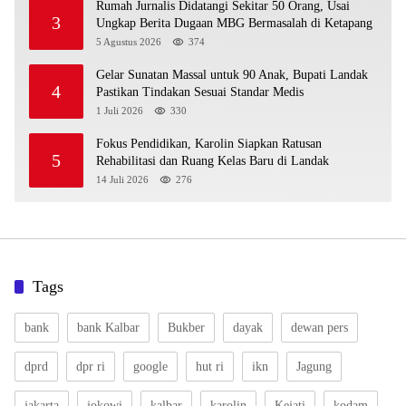
Rumah Jurnalis Didatangi Sekitar 50 Orang, Usai
3
Ungkap Berita Dugaan MBG Bermasalah di Ketapang
5 Agustus 2026
374
Gelar Sunatan Massal untuk 90 Anak, Bupati Landak
4
Pastikan Tindakan Sesuai Standar Medis
1 Juli 2026
330
Fokus Pendidikan, Karolin Siapkan Ratusan
5
Rehabilitasi dan Ruang Kelas Baru di Landak
14 Juli 2026
276
Tags
bank
bank Kalbar
Bukber
dayak
dewan pers
dprd
dpr ri
google
hut ri
ikn
Jagung
jakarta
jokowi
kalbar
karolin
Kejati
kodam