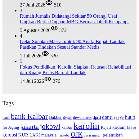
27 Juni 2026
510
3
Rumah Jurnalis Didatangi Sekitar 50 Orang, Usai
Ungkap Berita Dugaan MBG Bermasalah di Ketapang
5 Agustus 2026
372
4
Gelar Sunatan Massal untuk 90 Anak, Bupati Landak
Pastikan Tindakan Sesuai Standar Medis
1 Juli 2026
330
5
Fokus Pendidikan, Karolin Siapkan Ratusan Rehabilitasi
dan Ruang Kelas Baru di Landak
14 Juli 2026
276
Tags
bank Kalbar
dpr ri
hut ri
dprd
Bukber
dewan pers
bank
google
dayak
karolin
jokowi
jakarta
kalbar
kodam
Kejati
Jagung
ikn
kodim
OJK
korupsi
pelantikan
KUR
LAKI
malaysia
pasar murah
narkoba