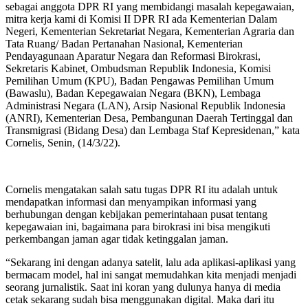
sebagai anggota DPR RI yang membidangi masalah kepegawaian,
mitra kerja kami di Komisi II DPR RI ada Kementerian Dalam
Negeri, Kementerian Sekretariat Negara, Kementerian Agraria dan
Tata Ruang/ Badan Pertanahan Nasional, Kementerian
Pendayagunaan Aparatur Negara dan Reformasi Birokrasi,
Sekretaris Kabinet, Ombudsman Republik Indonesia, Komisi
Pemilihan Umum (KPU), Badan Pengawas Pemilihan Umum
(Bawaslu), Badan Kepegawaian Negara (BKN), Lembaga
Administrasi Negara (LAN), Arsip Nasional Republik Indonesia
(ANRI), Kementerian Desa, Pembangunan Daerah Tertinggal dan
Transmigrasi (Bidang Desa) dan Lembaga Staf Kepresidenan,” kata
Cornelis, Senin, (14/3/22).
Cornelis mengatakan salah satu tugas DPR RI itu adalah untuk
mendapatkan informasi dan menyampikan informasi yang
berhubungan dengan kebijakan pemerintahaan pusat tentang
kepegawaian ini, bagaimana para birokrasi ini bisa mengikuti
perkembangan jaman agar tidak ketinggalan jaman.
“Sekarang ini dengan adanya satelit, lalu ada aplikasi-aplikasi yang
bermacam model, hal ini sangat memudahkan kita menjadi menjadi
seorang jurnalistik. Saat ini koran yang dulunya hanya di media
cetak sekarang sudah bisa menggunakan digital. Maka dari itu