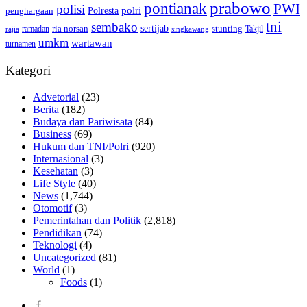
prabowo
pontianak
PWI
polisi
polri
Polresta
penghargaan
tni
sembako
sertijab
ria norsan
stunting
Takjil
ramadan
rajia
singkawang
umkm
wartawan
turnamen
Kategori
Advetorial
(23)
Berita
(182)
Budaya dan Pariwisata
(84)
Business
(69)
Hukum dan TNI/Polri
(920)
Internasional
(3)
Kesehatan
(3)
Life Style
(40)
News
(1,744)
Otomotif
(3)
Pemerintahan dan Politik
(2,818)
Pendidikan
(74)
Teknologi
(4)
Uncategorized
(81)
World
(1)
Foods
(1)