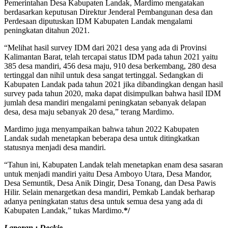
Pemerintahan Desa Kabupaten Landak, Mardimo mengatakan
berdasarkan keputusan Direktur Jenderal Pembangunan desa dan
Perdesaan diputuskan IDM Kabupaten Landak mengalami
peningkatan ditahun 2021.
“Melihat hasil survey IDM dari 2021 desa yang ada di Provinsi
Kalimantan Barat, telah tercapai status IDM pada tahun 2021 yaitu
385 desa mandiri, 456 desa maju, 910 desa berkembang, 280 desa
tertinggal dan nihil untuk desa sangat tertinggal. Sedangkan di
Kabupaten Landak pada tahun 2021 jika dibandingkan dengan hasil
survey pada tahun 2020, maka dapat disimpulkan bahwa hasil IDM
jumlah desa mandiri mengalami peningkatan sebanyak delapan
desa, desa maju sebanyak 20 desa,” terang Mardimo.
Mardimo juga menyampaikan bahwa tahun 2022 Kabupaten
Landak sudah menetapkan beberapa desa untuk ditingkatkan
statusnya menjadi desa mandiri.
“Tahun ini, Kabupaten Landak telah menetapkan enam desa sasaran
untuk menjadi mandiri yaitu Desa Amboyo Utara, Desa Mandor,
Desa Semuntik, Desa Anik Dingir, Desa Tonang, dan Desa Pawis
Hilir. Selain menargetkan desa mandiri, Pemkab Landak berharap
adanya peningkatan status desa untuk semua desa yang ada di
Kabupaten Landak,” tukas Mardimo.
*/
Laporan : Deckie