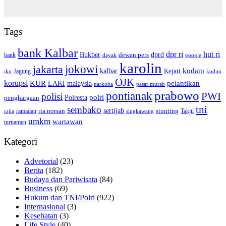
Tags
bank Kalbar
dpr ri
hut ri
dprd
Bukber
dewan pers
bank
google
dayak
karolin
jokowi
jakarta
kalbar
kodam
Kejati
Jagung
ikn
kodim
OJK
korupsi
pelantikan
KUR
LAKI
malaysia
pasar murah
narkoba
prabowo
pontianak
PWI
polisi
polri
Polresta
penghargaan
tni
sembako
sertijab
ria norsan
stunting
Takjil
ramadan
rajia
singkawang
umkm
wartawan
turnamen
Kategori
Advetorial
(23)
Berita
(182)
Budaya dan Pariwisata
(84)
Business
(69)
Hukum dan TNI/Polri
(922)
Internasional
(3)
Kesehatan
(3)
Life Style
(40)