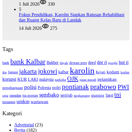
1 Juli 2026
330
5
Fokus Pendidikan, Karolin Siapkan Ratusan Rehabilitasi
dan Ruang Kelas Baru di Landak
14 Juli 2026
275
Tags
bank Kalbar
dpr ri
hut ri
dprd
Bukber
dewan pers
bank
google
dayak
karolin
jokowi
jakarta
kalbar
kodam
Kejati
Jagung
ikn
kodim
OJK
korupsi
pelantikan
KUR
LAKI
malaysia
pasar murah
narkoba
prabowo
pontianak
PWI
polisi
polri
Polresta
penghargaan
tni
sembako
sertijab
ria norsan
stunting
Takjil
ramadan
rajia
singkawang
umkm
wartawan
turnamen
Kategori
Advetorial
(23)
Berita
(182)