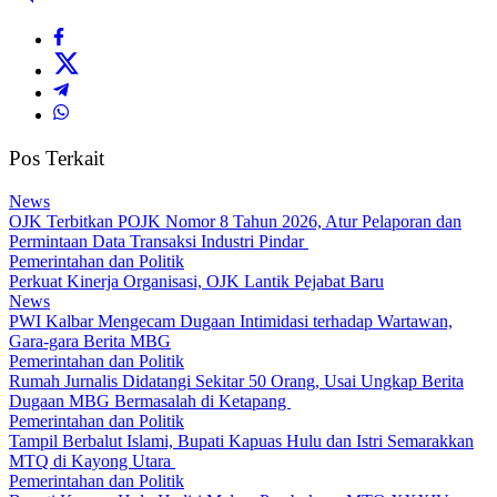
Pos Terkait
News
OJK Terbitkan POJK Nomor 8 Tahun 2026, Atur Pelaporan dan
Permintaan Data Transaksi Industri Pindar
Pemerintahan dan Politik
Perkuat Kinerja Organisasi, OJK Lantik Pejabat Baru
News
PWI Kalbar Mengecam Dugaan Intimidasi terhadap Wartawan,
Gara-gara Berita MBG
Pemerintahan dan Politik
Rumah Jurnalis Didatangi Sekitar 50 Orang, Usai Ungkap Berita
Dugaan MBG Bermasalah di Ketapang
Pemerintahan dan Politik
Tampil Berbalut Islami, Bupati Kapuas Hulu dan Istri Semarakkan
MTQ di Kayong Utara
Pemerintahan dan Politik