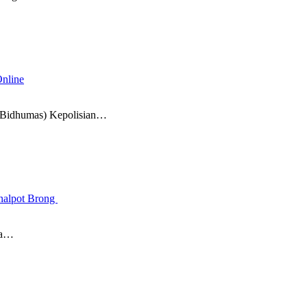
nline
Bidhumas) Kepolisian…
Knalpot Brong
da…