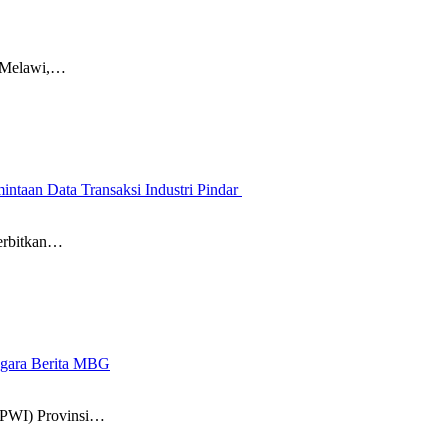
) Melawi,…
ntaan Data Transaksi Industri Pindar
erbitkan…
-gara Berita MBG
(PWI) Provinsi…