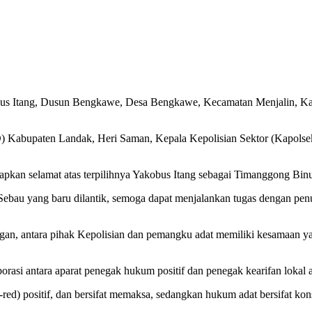
s Itang, Dusun Bengkawe, Desa Bengkawe, Kecamatan Menjalin, Kabu
) Kabupaten Landak, Heri Saman, Kepala Kepolisian Sektor (Kapolsek
kan selamat atas terpilihnya Yakobus Itang sebagai Timanggong Bin
au yang baru dilantik, semoga dapat menjalankan tugas dengan penuh
, antara pihak Kepolisian dan pemangku adat memiliki kesamaan yait
rasi antara aparat penegak hukum positif dan penegak kearifan lokal ag
ed) positif, dan bersifat memaksa, sedangkan hukum adat bersifat kons