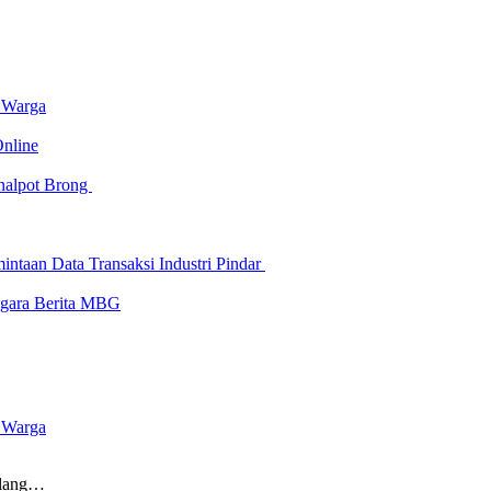
e Warga
nline
Knalpot Brong
ntaan Data Transaksi Industri Pindar
-gara Berita MBG
e Warga
Ulang…