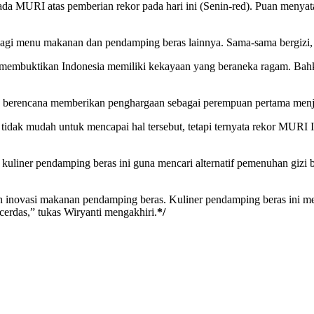
a MURI atas pemberian rekor pada hari ini (Senin-red). Puan menyat
agi menu makanan dan pendamping beras lainnya. Sama-sama bergizi, bi
membuktikan Indonesia memiliki kekayaan yang beraneka ragam. Bahka
g berencana memberikan penghargaan sebagai perempuan pertama men
tidak mudah untuk mencapai hal tersebut, tetapi ternyata rekor MURI I
liner pendamping beras ini guna mencari alternatif pemenuhan gizi
n inovasi makanan pendamping beras. Kuliner pendamping beras ini menj
erdas,” tukas Wiryanti mengakhiri.
*/