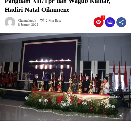
Pangdam XII/Tpr dan Wagub Kalbar,
Hadiri Natal Oikumene
11
Channeltujuh
2 Min Baca
8 Januari 2022