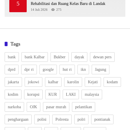
5
Rehabilitasi dan Ruang Kelas Baru di Landak
14 Juli 2026
275
Tags
bank
bank Kalbar
Bukber
dayak
dewan pers
dprd
dpr ri
google
hut ri
ikn
Jagung
jakarta
jokowi
kalbar
karolin
Kejati
kodam
kodim
korupsi
KUR
LAKI
malaysia
narkoba
OJK
pasar murah
pelantikan
penghargaan
polisi
Polresta
polri
pontianak