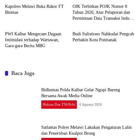
Kapolres Melawi Buka Rakor FT
OJK Terbitkan POJK Nomor 8
Binmas
Tahun 2026, Atur Pelaporan dan
Permintaan Data Transaksi Industri
News
Hukum dan TNI/Polri
Pindar
PWI Kalbar Mengecam Dugaan
Budi Sulistiono Nahkodai Pengcab
Intimidasi terhadap Wartawan,
Perbakin Kota Pontianak
Gara-gara Berita MBG
Baca Juga
Bidhumas Polda Kalbar Gelar Ngopi Bareng
Bersama Awak Media Online
Hukum Dan TNI/Polri
6 Agustus 2026
Satlantas Polres Melawi Lakukan Pengaturan Lalin
dan Penertiban Knalpot Brong