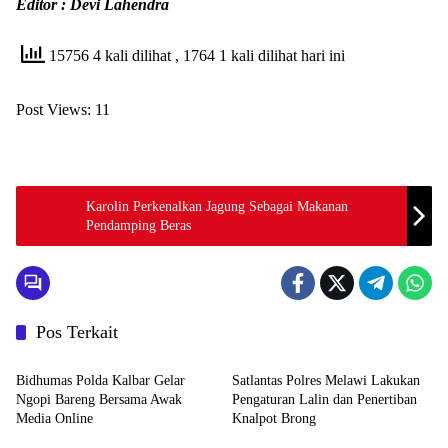
Editor : Devi Lahendra
15756 4 kali dilihat
, 1764 1 kali dilihat hari ini
Post Views:
11
Karolin Perkenalkan Jagung Sebagai Makanan
Pendamping Beras
Pos Terkait
Hukum dan TNI/Polri
Hukum dan TNI/Polri
Bidhumas Polda Kalbar Gelar
Satlantas Polres Melawi Lakukan
Ngopi Bareng Bersama Awak
Pengaturan Lalin dan Penertiban
Media Online
Knalpot Brong
Hukum dan TNI/Polri
News