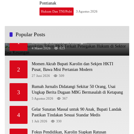
Pontianak
Hukum Dan TNI/Polri
3 Agustus 2026
Popular Posts
OJK dan Bareskrim Teken PKS Terkait Penegakan
1
Hukum di Sektor Jasa Keuangan
4 Maret 2026
823
Momen Akrab Bupati Karolin dan Sekjen HKTI
2
Pusat, Bawa Misi Pertanian Modern
27 Juni 2026
509
Rumah Jurnalis Didatangi Sekitar 50 Orang, Usai
3
Ungkap Berita Dugaan MBG Bermasalah di Ketapang
5 Agustus 2026
367
Gelar Sunatan Massal untuk 90 Anak, Bupati Landak
4
Pastikan Tindakan Sesuai Standar Medis
1 Juli 2026
330
Fokus Pendidikan, Karolin Siapkan Ratusan