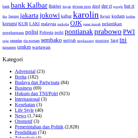
bank Kalbar
dpr ri
hut ri
dprd
Bukber
dewan pers
bank
google
dayak
karolin
jokowi
jakarta
kalbar
kodam
Kejati
Jagung
ikn
kodim
OJK
korupsi
pelantikan
KUR
LAKI
malaysia
pasar murah
narkoba
prabowo
pontianak
PWI
polisi
polri
Polresta
penghargaan
tni
sembako
sertijab
ria norsan
stunting
Takjil
ramadan
rajia
singkawang
umkm
wartawan
turnamen
Kategori
Advetorial
(23)
Berita
(182)
Budaya dan Pariwisata
(84)
Business
(69)
Hukum dan TNI/Polri
(923)
Internasional
(3)
Kesehatan
(3)
Life Style
(40)
News
(1,744)
Otomotif
(3)
Pemerintahan dan Politik
(2,828)
Pendidikan
(74)
Teknologi
(4)